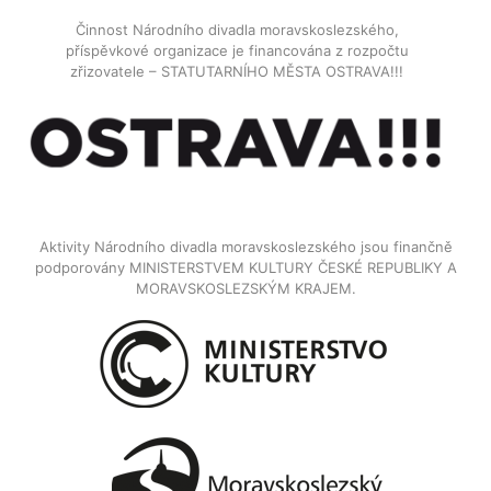
Činnost Národního divadla moravskoslezského,
příspěvkové organizace je financována z rozpočtu
zřizovatele – STATUTARNÍHO MĚSTA OSTRAVA!!!
Aktivity Národního divadla moravskoslezského jsou finančně
podporovány MINISTERSTVEM KULTURY ČESKÉ REPUBLIKY A
MORAVSKOSLEZSKÝM KRAJEM.