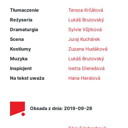
Tłumaczenie
Tereza Krčálová
Reżyseria
Lukáš Brutovský
Dramaturgia
Sylvie Vůjtková
Scena
Juraj Kuchárek
Kostiumy
Zuzana Hudáková
Muzyka
Lukáš Brutovský
Inspicjent
Ivetta Dienešová
Na tekst uważa
Hana Heralová
Obsada z dnia: 2019-09-28