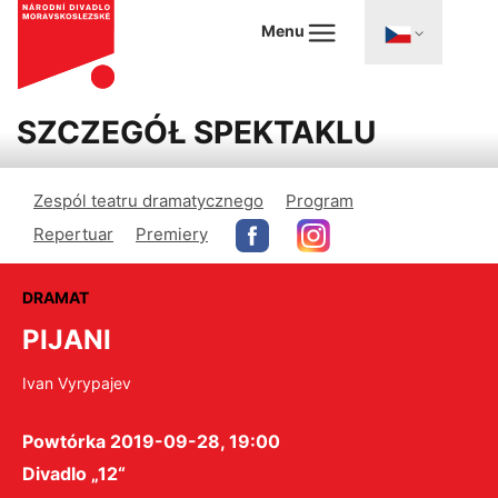
Menu
SZCZEGÓŁ SPEKTAKLU
Zespól teatru dramatycznego
Program
Repertuar
Premiery
DRAMAT
PIJANI
Ivan Vyrypajev
Powtórka 2019-09-28, 19:00
Divadlo „12“