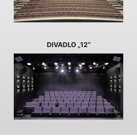
DIVADLO „12“