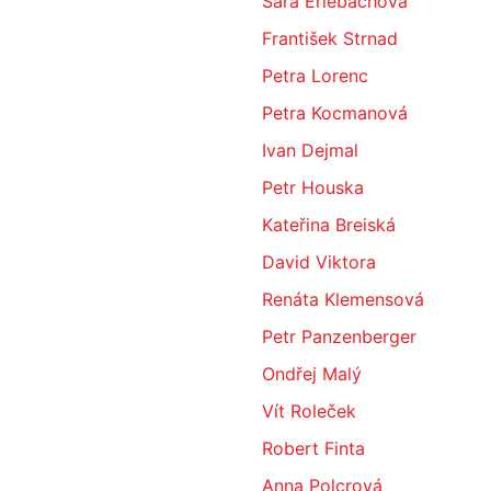
Sára Erlebachová
František Strnad
Petra Lorenc
Petra Kocmanová
Ivan Dejmal
Petr Houska
Kateřina Breiská
David Viktora
Renáta Klemensová
Petr Panzenberger
Ondřej Malý
Vít Roleček
Robert Finta
Anna Polcrová