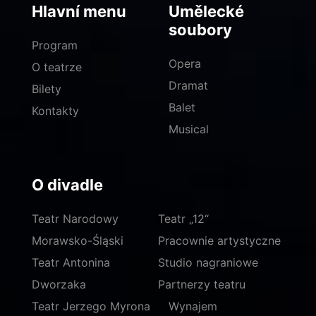
Hlavní menu
Umělecké
soubory
Program
Opera
O teatrze
Dramat
Bilety
Balet
Kontakty
Musical
O divadle
Teatr Narodowy
Teatr „12“
Morawsko-Śląski
Pracownie artystyczne
Teatr Antonina
Studio nagraniowe
Dworzaka
Partnerzy teatru
Teatr Jerzego Myrona
Wynajem