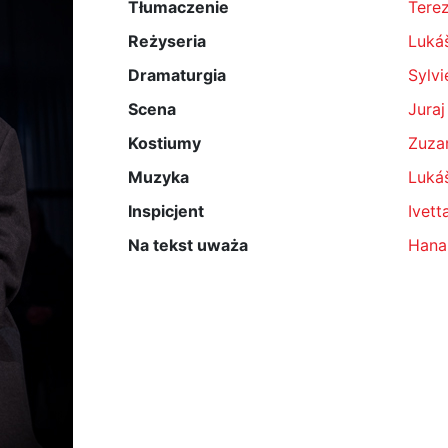
Tłumaczenie
Tere
Reżyseria
Luká
Dramaturgia
Sylvi
Scena
Juraj
Kostiumy
Zuza
Muzyka
Luká
Inspicjent
Ivett
Na tekst uważa
Hana