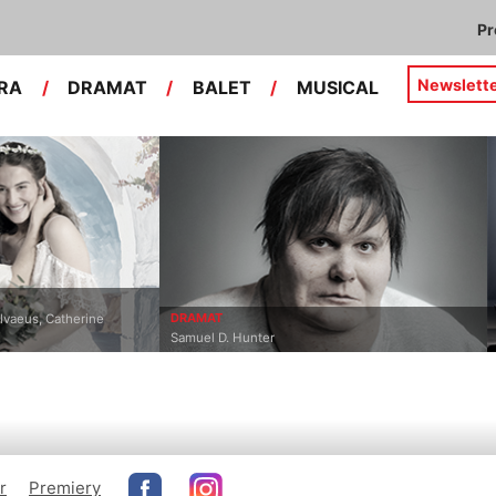
P
Newslett
RA
/
DRAMAT
/
BALET
/
MUSICAL
OPERA
unter
Leoš Janáček
r
Premiery