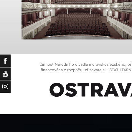
Facebook
Činnost Národního divadla moravskoslezského, př
financována z rozpočtu zřizovatele – STATUTAR
YouTube
Instagram