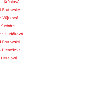
za Krčálová
š Brutovský
e Vůjtková
 Kuchárek
na Hudáková
š Brutovský
a Dienešová
 Heralová