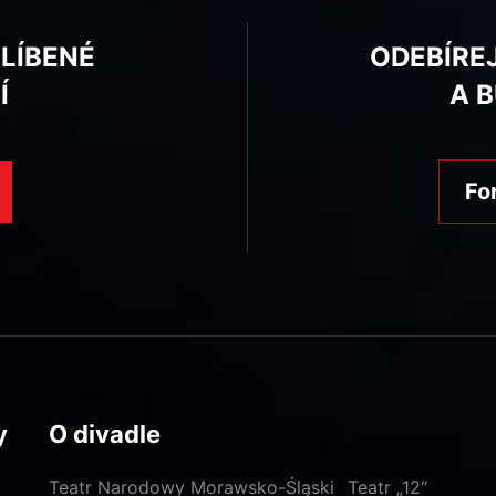
BLÍBENÉ
ODEBÍRE
Í
A 
Fo
y
O divadle
Teatr Narodowy Morawsko-Śląski
Teatr „12“