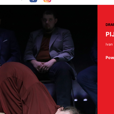
DRA
PI
Ivan
Pow