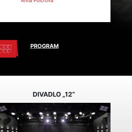
Anna Polcrová
PROGRAM
DIVADLO „12“