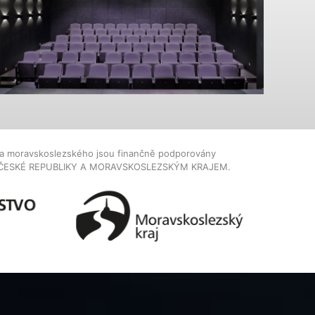
dla moravskoslezského jsou finančně podporovány
ČESKÉ REPUBLIKY A MORAVSKOSLEZSKÝM KRAJEM.