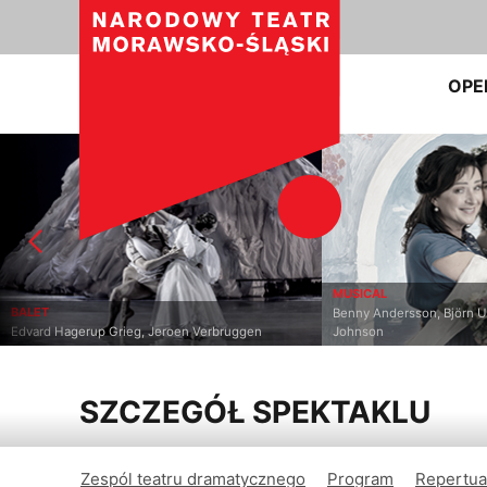
OPE
MUSICAL
DRAMAT
Benny Andersson, Björn Ulvaeus, Catherine
ggen
Johnson
Samuel D. H
SZCZEGÓŁ SPEKTAKLU
Zespól teatru dramatycznego
Program
Repertua