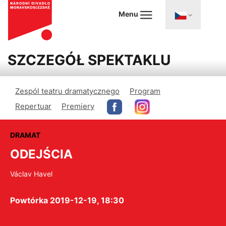
Menu
SZCZEGÓŁ SPEKTAKLU
Zespól teatru dramatycznego
Program
Repertuar
Premiery
DRAMAT
ODEJŚCIA
Václav Havel
Powtórka 2019-12-19, 18:30