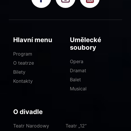
Hlavní menu
Umělecké
soubory
Program
Opera
O teatrze
Dramat
Bilety
Balet
Kontakty
Musical
O divadle
Teatr Narodowy
Teatr „12“