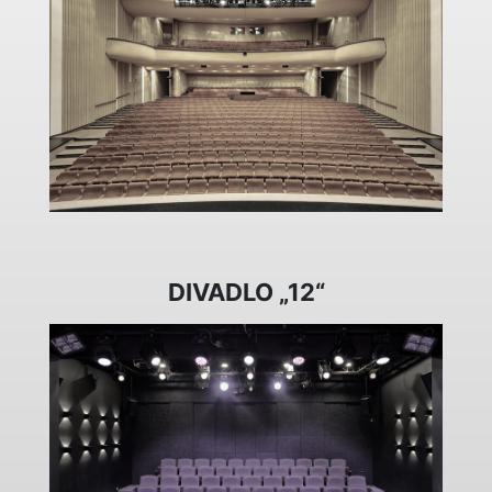
DIVADLO „12“