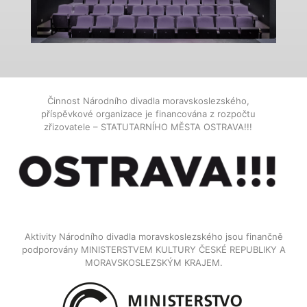
Činnost Národního divadla moravskoslezského,
příspěvkové organizace je financována z rozpočtu
zřizovatele – STATUTARNÍHO MĚSTA OSTRAVA!!!
Aktivity Národního divadla moravskoslezského jsou finančně
podporovány MINISTERSTVEM KULTURY ČESKÉ REPUBLIKY A
MORAVSKOSLEZSKÝM KRAJEM.