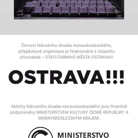
Činnost Národního divadla moravskoslezského,
příspěvkové organizace je financována z rozpočtu
zřizovatele – STATUTARNÍHO MĚSTA OSTRAVA!!!
Aktivity Národního divadla moravskoslezského jsou finančně
podporovány MINISTERSTVEM KULTURY ČESKÉ REPUBLIKY A
MORAVSKOSLEZSKÝM KRAJEM.