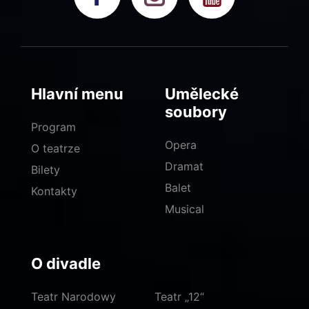
Hlavní menu
Umělecké
soubory
Program
Opera
O teatrze
Dramat
Bilety
Balet
Kontakty
Musical
O divadle
Teatr Narodowy
Teatr „12“