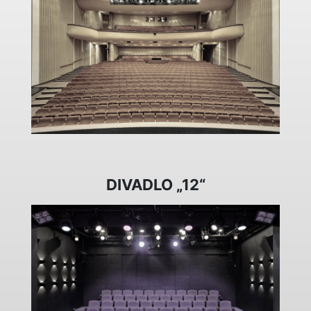
DIVADLO „12“