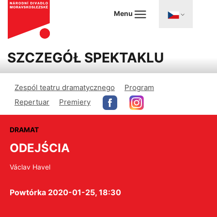
Menu
SZCZEGÓŁ SPEKTAKLU
Zespól teatru dramatycznego
Program
Repertuar
Premiery
DRAMAT
ODEJŚCIA
Václav Havel
Powtórka 2020-01-25, 18:30