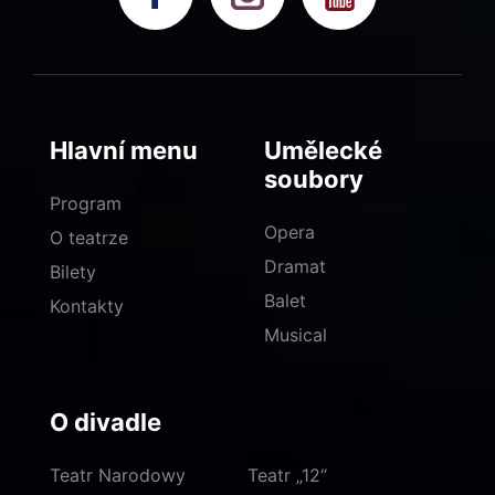
Hlavní menu
Umělecké
soubory
Program
Opera
O teatrze
Dramat
Bilety
Balet
Kontakty
Musical
O divadle
Teatr Narodowy
Teatr „12“