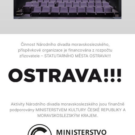
Činnost Národního divadla moravskoslezského,
příspěvkové organizace je financována z rozpočtu
zřizovatele – STATUTARNÍHO MĚSTA OSTRAVA!!!
Aktivity Národního divadla moravskoslezského jsou finančně
podporovány MINISTERSTVEM KULTURY ČESKÉ REPUBLIKY A
MORAVSKOSLEZSKÝM KRAJEM.