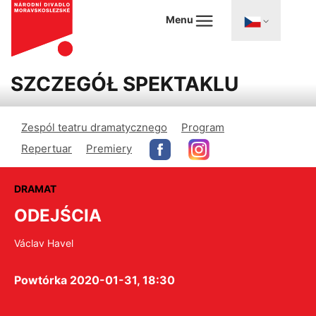
Menu
SZCZEGÓŁ SPEKTAKLU
Zespól teatru dramatycznego
Program
Repertuar
Premiery
DRAMAT
ODEJŚCIA
Václav Havel
Powtórka 2020-01-31, 18:30