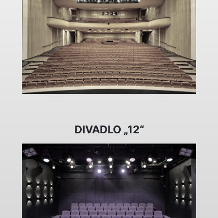
DIVADLO „12“