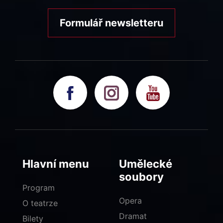
Formulář newsletteru
Hlavní menu
Umělecké
soubory
Program
Opera
O teatrze
Dramat
Bilety