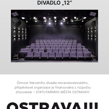
DIVADLO „12“
Činnost Národního divadla moravskoslezského,
příspěvkové organizace je financována z rozpočtu
zřizovatele – STATUTARNÍHO MĚSTA OSTRAVA!!!