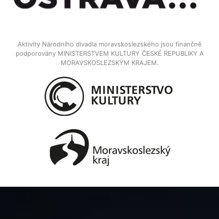
Aktivity Národního divadla moravskoslezského jsou finančně
podporovány MINISTERSTVEM KULTURY ČESKÉ REPUBLIKY A
MORAVSKOSLEZSKÝM KRAJEM.