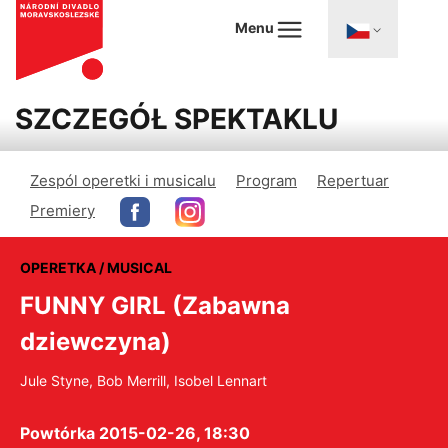
Menu
SZCZEGÓŁ SPEKTAKLU
Zespól operetki i musicalu
Program
Repertuar
Premiery
OPERETKA / MUSICAL
FUNNY GIRL (Zabawna
dziewczyna)
Jule Styne, Bob Merrill, Isobel Lennart
Powtórka 2015-02-26, 18:30