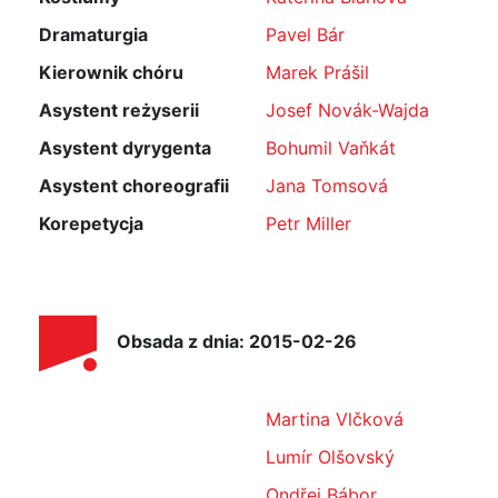
Dramaturgia
Pavel Bár
Kierownik chóru
Marek Prášil
Asystent reżyserii
Josef Novák-Wajda
Asystent dyrygenta
Bohumil Vaňkát
Asystent choreografii
Jana Tomsová
Korepetycja
Petr Miller
Obsada z dnia: 2015-02-26
Martina Vlčková
Lumír Olšovský
Ondřej Bábor