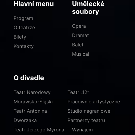
Hlavní menu
Umělecké
soubory
Program
Opera
O teatrze
Dramat
Bilety
Balet
Kontakty
Musical
O divadle
Teatr Narodowy
Teatr „12“
Morawsko-Śląski
Pracownie artystyczne
Teatr Antonina
Studio nagraniowe
Dworzaka
Partnerzy teatru
Teatr Jerzego Myrona
Wynajem