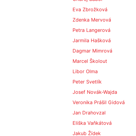
Eva Zbrožková
Zdenka Mervová
Petra Langerová
Jarmila Hašková
Dagmar Mimrová
Marcel Školout
Libor Olma
Peter Svetlík
Josef Novák-Wajda
Veronika Prášil Gidová
Jan Drahovzal
Eliška Vaňkátová
Jakub Žídek