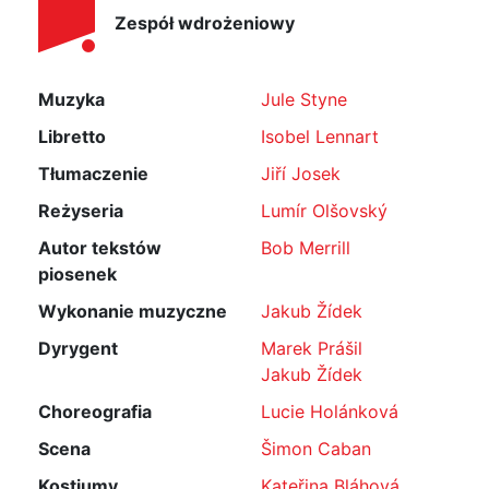
Zespół wdrożeniowy
Muzyka
Jule Styne
Libretto
Isobel Lennart
Tłumaczenie
Jiří Josek
Reżyseria
Lumír Olšovský
Autor tekstów
Bob Merrill
piosenek
Wykonanie muzyczne
Jakub Žídek
Dyrygent
Marek Prášil
Jakub Žídek
Choreografia
Lucie Holánková
Scena
Šimon Caban
Kostiumy
Kateřina Bláhová