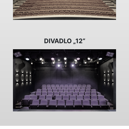
DIVADLO „12“