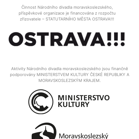
Činnost Národního divadla moravskoslezského,
příspěvkové organizace je financována z rozpočtu
zřizovatele – STATUTARNÍHO MĚSTA OSTRAVA!!!
Aktivity Národního divadla moravskoslezského jsou finančně
podporovány MINISTERSTVEM KULTURY ČESKÉ REPUBLIKY A
MORAVSKOSLEZSKÝM KRAJEM.