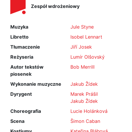
Zespół wdrożeniowy
Muzyka
Jule Styne
Libretto
Isobel Lennart
Tłumaczenie
Jiří Josek
Reżyseria
Lumír Olšovský
Autor tekstów
Bob Merrill
piosenek
Wykonanie muzyczne
Jakub Žídek
Dyrygent
Marek Prášil
Jakub Žídek
Choreografia
Lucie Holánková
Scena
Šimon Caban
Kostiumy
Kateřina Bláhová