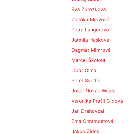
Eva Zbrožková
Zdenka Mervová
Petra Langerová
Jarmila Hašková
Dagmar Mimrová
Marcel Školout
Libor Olma
Peter Svetlík
Josef Novák-Wajda
Veronika Prášil Gidová
Jan Drahovzal
Ema Chramostová
Jakub Žídek