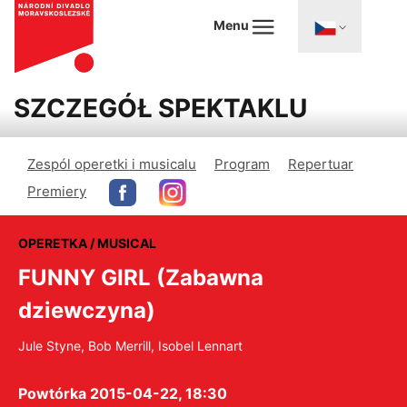
Menu
SZCZEGÓŁ SPEKTAKLU
Zespól operetki i musicalu
Program
Repertuar
Premiery
OPERETKA / MUSICAL
FUNNY GIRL (Zabawna
dziewczyna)
Jule Styne, Bob Merrill, Isobel Lennart
Powtórka 2015-04-22, 18:30