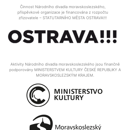
Činnost Národního divadla moravskoslezského,
příspěvkové organizace je financována z rozpočtu
zřizovatele – STATUTARNÍHO MĚSTA OSTRAVA!!!
Aktivity Národního divadla moravskoslezského jsou finančně
podporovány MINISTERSTVEM KULTURY ČESKÉ REPUBLIKY A
MORAVSKOSLEZSKÝM KRAJEM.