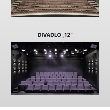
DIVADLO „12“