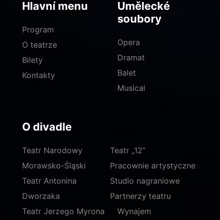
Hlavní menu
Umělecké
soubory
Program
Opera
O teatrze
Dramat
Bilety
Balet
Kontakty
Musical
O divadle
Teatr Narodowy
Teatr „12“
Morawsko-Śląski
Pracownie artystyczne
Teatr Antonina
Studio nagraniowe
Dworzaka
Partnerzy teatru
Teatr Jerzego Myrona
Wynajem