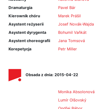
Dramaturgia
Pavel Bár
Kierownik chóru
Marek Prášil
Asystent reżyserii
Josef Novák-Wajda
Asystent dyrygenta
Bohumil Vaňkát
Asystent choreografii
Jana Tomsová
Korepetycja
Petr Miller
Obsada z dnia: 2015-04-22
Monika Absolonová
Lumír Olšovský
Ondřej Bábor