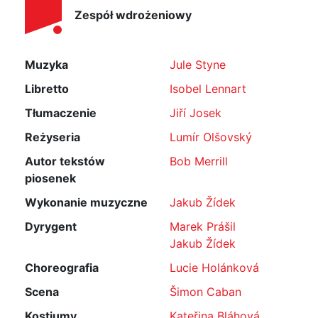
Zespół wdrożeniowy
Muzyka
Jule Styne
Libretto
Isobel Lennart
Tłumaczenie
Jiří Josek
Reżyseria
Lumír Olšovský
Autor tekstów
Bob Merrill
piosenek
Wykonanie muzyczne
Jakub Žídek
Dyrygent
Marek Prášil
Jakub Žídek
Choreografia
Lucie Holánková
Scena
Šimon Caban
Kostiumy
Kateřina Bláhová