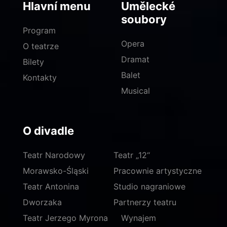
Hlavní menu
Umělecké
soubory
Program
Opera
O teatrze
Dramat
Bilety
Balet
Kontakty
Musical
O divadle
Teatr Narodowy
Teatr „12“
Morawsko-Śląski
Pracownie artystyczne
Teatr Antonina
Studio nagraniowe
Dworzaka
Partnerzy teatru
Teatr Jerzego Myrona
Wynajem