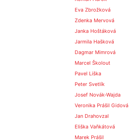
Eva Zbrožková
Zdenka Mervová
Janka Hoštáková
Jarmila Hašková
Dagmar Mimrová
Marcel Školout
Pavel Liška
Peter Svetlík
Josef Novák-Wajda
Veronika Prášil Gidová
Jan Drahovzal
Eliška Vaňkátová
Marek Prášil