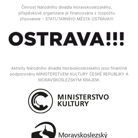
Činnost Národního divadla moravskoslezského,
příspěvkové organizace je financována z rozpočtu
zřizovatele – STATUTARNÍHO MĚSTA OSTRAVA!!!
Aktivity Národního divadla moravskoslezského jsou finančně
podporovány MINISTERSTVEM KULTURY ČESKÉ REPUBLIKY A
MORAVSKOSLEZSKÝM KRAJEM.