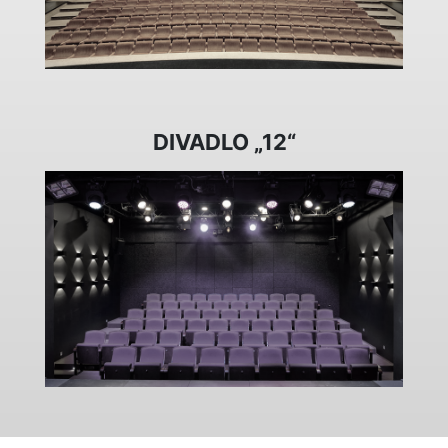
DIVADLO „12“