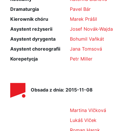
Dramaturgia
Pavel Bár
Kierownik chóru
Marek Prášil
Asystent reżyserii
Josef Novák-Wajda
Asystent dyrygenta
Bohumil Vaňkát
Asystent choreografii
Jana Tomsová
Korepetycja
Petr Miller
Obsada z dnia: 2015-11-08
Martina Vlčková
Lukáš Vlček
Roman Harok