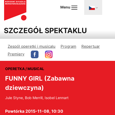
Menu
SZCZEGÓŁ SPEKTAKLU
Zespól operetki i musicalu
Program
Repertuar
Premiery
OPERETKA / MUSICAL
FUNNY GIRL (Zabawna
dziewczyna)
Jule Styne, Bob Merrill, Isobel Lennart
Powtórka 2015-11-08, 10:30