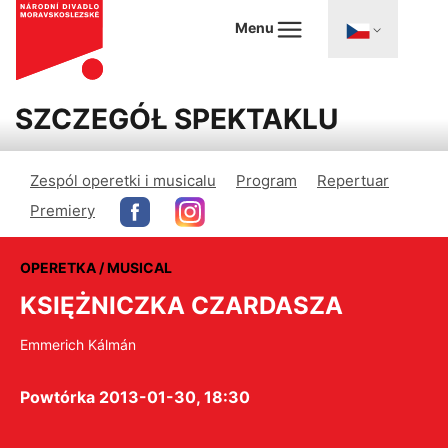
Menu
SZCZEGÓŁ SPEKTAKLU
Zespól operetki i musicalu
Program
Repertuar
Premiery
OPERETKA / MUSICAL
KSIĘŻNICZKA CZARDASZA
Emmerich Kálmán
Powtórka 2013-01-30, 18:30