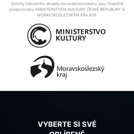
Aktivity Národního divadla moravskoslezského jsou finančně
podporovány MINISTERSTVEM KULTURY ČESKÉ REPUBLIKY A
MORAVSKOSLEZSKÝM KRAJEM.
VYBERTE SI SVÉ