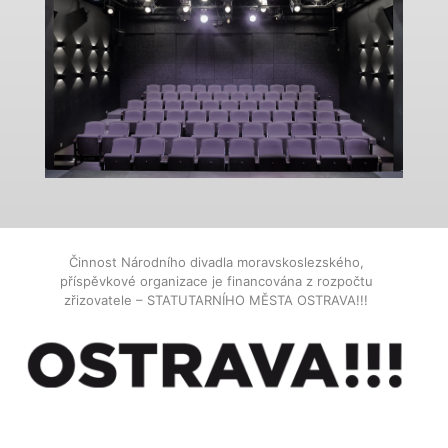
Činnost Národního divadla moravskoslezského,
příspěvkové organizace je financována z rozpočtu
zřizovatele – STATUTARNÍHO MĚSTA OSTRAVA!!!