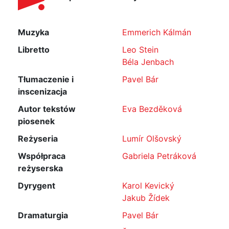
Muzyka
Emmerich Kálmán
Libretto
Leo Stein
Béla Jenbach
Tłumaczenie i
Pavel Bár
inscenizacja
Autor tekstów
Eva Bezděková
piosenek
Reżyseria
Lumír Olšovský
Współpraca
Gabriela Petráková
reżyserska
Dyrygent
Karol Kevický
Jakub Žídek
Dramaturgia
Pavel Bár