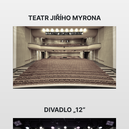
TEATR JIŘÍHO MYRONA
DIVADLO „12“