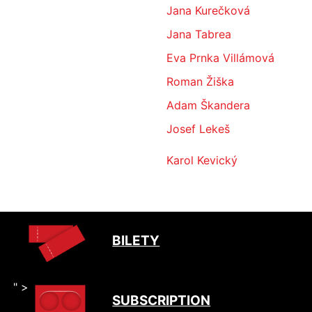
Jana Kurečková
Jana Tabrea
Eva Prnka Villámová
Roman Žiška
Adam Škandera
Josef Lekeš
Karol Kevický
BILETY
" >
SUBSCRIPTION