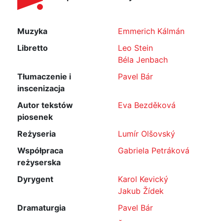
Muzyka
Emmerich Kálmán
Libretto
Leo Stein
Béla Jenbach
Tłumaczenie i
Pavel Bár
inscenizacja
Autor tekstów
Eva Bezděková
piosenek
Reżyseria
Lumír Olšovský
Współpraca
Gabriela Petráková
reżyserska
Dyrygent
Karol Kevický
Jakub Žídek
Dramaturgia
Pavel Bár