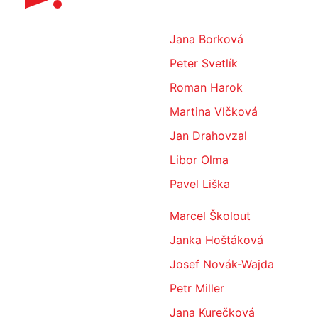
Jana Borková
Peter Svetlík
Roman Harok
Martina Vlčková
Jan Drahovzal
Libor Olma
Pavel Liška
Marcel Školout
Janka Hoštáková
Josef Novák-Wajda
Petr Miller
Jana Kurečková