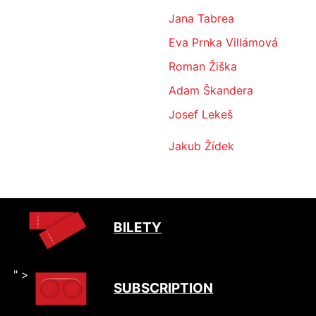
Jana Tabrea
Eva Prnka Villámová
Roman Žiška
Adam Škandera
Josef Lekeš
Jakub Žídek
BILETY
" >
SUBSCRIPTION