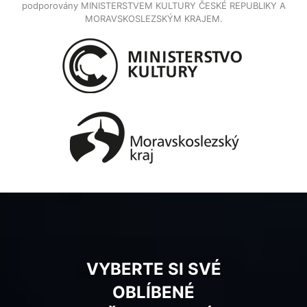
podporovány MINISTERSTVEM KULTURY ČESKÉ REPUBLIKY A
MORAVSKOSLEZSKÝM KRAJEM.
VYBERTE SI SVÉ
OBLÍBENÉ