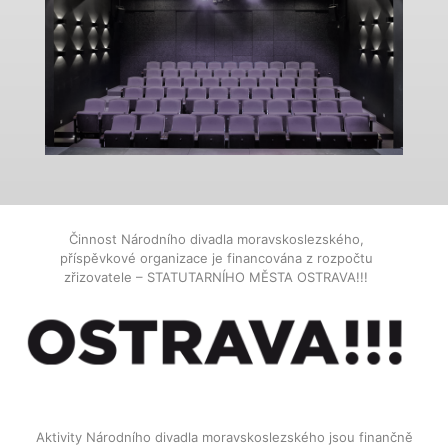
Činnost Národního divadla moravskoslezského,
příspěvkové organizace je financována z rozpočtu
zřizovatele – STATUTARNÍHO MĚSTA OSTRAVA!!!
Aktivity Národního divadla moravskoslezského jsou finančně