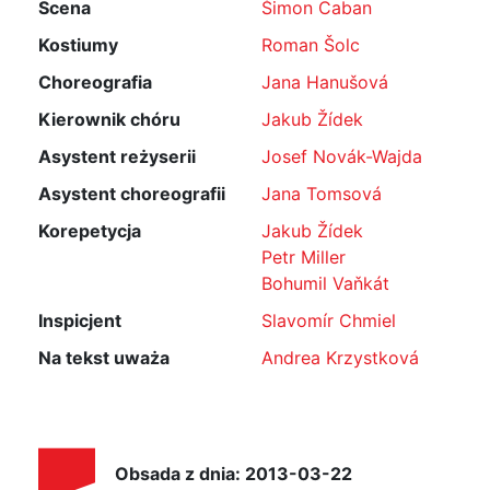
Scena
Šimon Caban
Kostiumy
Roman Šolc
Choreografia
Jana Hanušová
Kierownik chóru
Jakub Žídek
Asystent reżyserii
Josef Novák-Wajda
Asystent choreografii
Jana Tomsová
Korepetycja
Jakub Žídek
Petr Miller
Bohumil Vaňkát
Inspicjent
Slavomír Chmiel
Na tekst uważa
Andrea Krzystková
Obsada z dnia: 2013-03-22