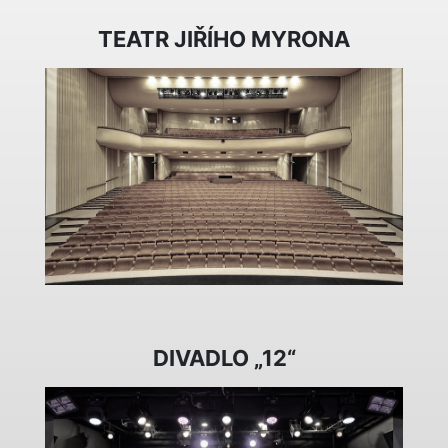
TEATR JIŘÍHO MYRONA
DIVADLO „12“