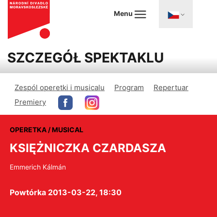
Menu
SZCZEGÓŁ SPEKTAKLU
Zespól operetki i musicalu
Program
Repertuar
Premiery
OPERETKA / MUSICAL
KSIĘŻNICZKA CZARDASZA
Emmerich Kálmán
Powtórka 2013-03-22, 18:30