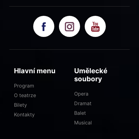
Hlavní menu
Umělecké
soubory
Program
Opera
O teatrze
Dramat
Bilety
Balet
Kontakty
Musical