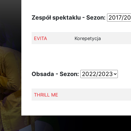
Zespół spektaklu - Sezon:
EVITA
Korepetycja
Obsada - Sezon:
THRILL ME