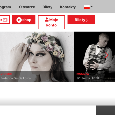
rogram
O teatrze
Bilety
Kontakty
er
shop
Moje
Bilety
konto
DRAMAT
MUSICAL
Federico García Lorca
Jiří Suchý, Jiří Šlitr