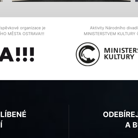
íspěvkové organizace je
Aktivity Národního diva
NÍHO MĚSTA OSTRAVA!!!
MINISTERSTVEM KULTURY 
BLÍBENÉ
ODEBÍRE
Í
A 