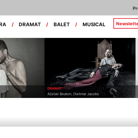
P
Newslett
RA
/
DRAMAT
/
BALET
/
MUSICAL
DRAMAT
Alistair Beaton, Dietmar Jacobs