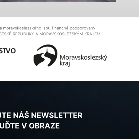
dla moravskoslezského jsou finančně podporovány
ČESKÉ REPUBLIKY A MORAVSKOSLEZSKÝM KRAJEM.
JTE NÁŠ NEWSLETTER
BUĎTE V OBRAZE