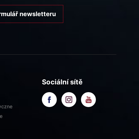
rmulář newsletteru
Sociální sítě
yczne
e