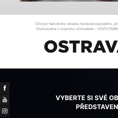
Činnost Národního divadla moravskoslezského, př
financována z rozpočtu zřizovatele – STATUTAR
Facebook
VYBERTE SI SVÉ O
YouTube
PŘEDSTAVEN
Instagram