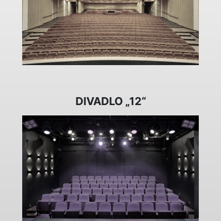
DIVADLO „12“