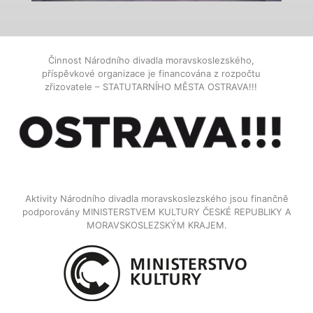
Činnost Národního divadla moravskoslezského,
příspěvkové organizace je financována z rozpočtu
zřizovatele – STATUTARNÍHO MĚSTA OSTRAVA!!!
Aktivity Národního divadla moravskoslezského jsou finančně
podporovány MINISTERSTVEM KULTURY ČESKÉ REPUBLIKY A
MORAVSKOSLEZSKÝM KRAJEM.