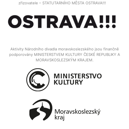
zřizovatele – STATUTARNÍHO MĚSTA OSTRAVA!!!
Aktivity Národního divadla moravskoslezského jsou finančně
podporovány MINISTERSTVEM KULTURY ČESKÉ REPUBLIKY A
MORAVSKOSLEZSKÝM KRAJEM.