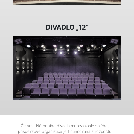
DIVADLO „12“
Činnost Národního divadla moravskoslezského,
příspěvkové organizace je financována z rozpočtu