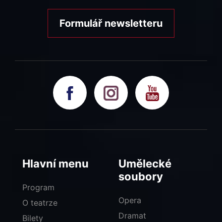
Formulář newsletteru
Hlavní menu
Umělecké
soubory
Program
Opera
O teatrze
Dramat
Bilety