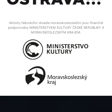
Aktivity Národního divadla moravskoslezského jsou finančně
podporovány MINISTERSTVEM KULTURY ČESKÉ REPUBLIKY A
MORAVSKOSLEZSKÝM KRAJEM.