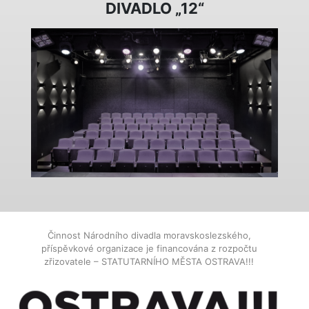
DIVADLO „12“
Činnost Národního divadla moravskoslezského,
příspěvkové organizace je financována z rozpočtu
zřizovatele – STATUTARNÍHO MĚSTA OSTRAVA!!!