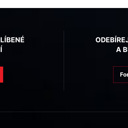
BLÍBENÉ
ODEBÍRE
Í
A 
Fo