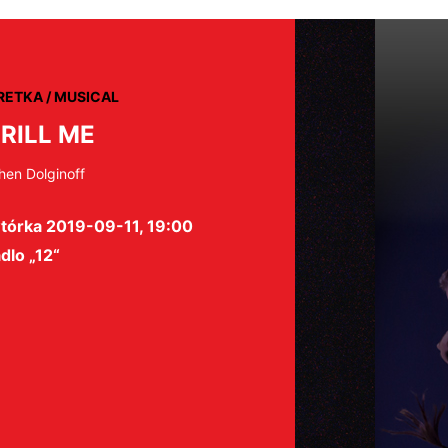
RETKA / MUSICAL
RILL ME
hen Dolginoff
tórka 2019-09-11, 19:00
dlo „12“