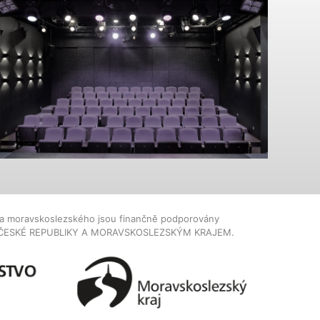
dla moravskoslezského jsou finančně podporovány
ČESKÉ REPUBLIKY A MORAVSKOSLEZSKÝM KRAJEM.