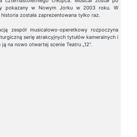
 czternastoletniego chłopca. Musical został po
szy pokazany w Nowym Jorku w 2003 roku. W
historia została zaprezentowana tylko raz.
zacją zespół musicalowo-operetkowy rozpoczyna
urgiczną serię atrakcyjnych tytułów kameralnych i
 ją na nowo otwartej scenie Teatru „12”.