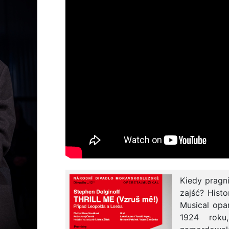
Kiedy pragni
zajść? Histo
Musical opa
1924 roku