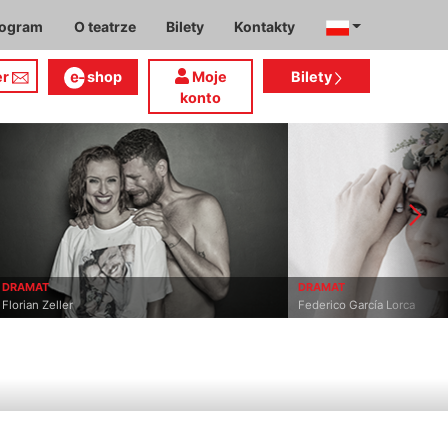
rogram
O teatrze
Bilety
Kontakty
er
shop
Moje
Bilety
konto
DRAMAT
DRAMAT
Florian Zeller
Federico García Lorca