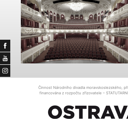
Facebook
YouTube
Instagram
Činnost Národního divadla moravskoslezského, př
financována z rozpočtu zřizovatele – STATUTAR