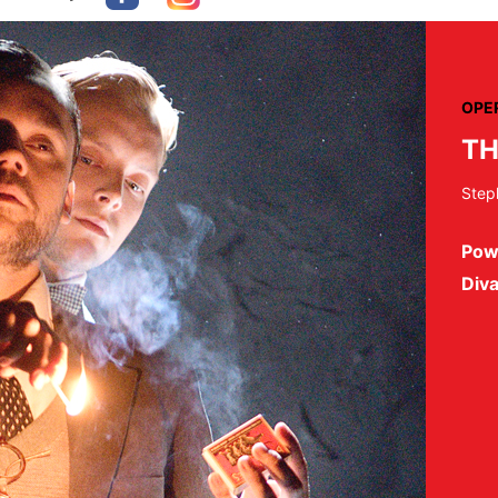
OPE
TH
Step
Pow
Diva