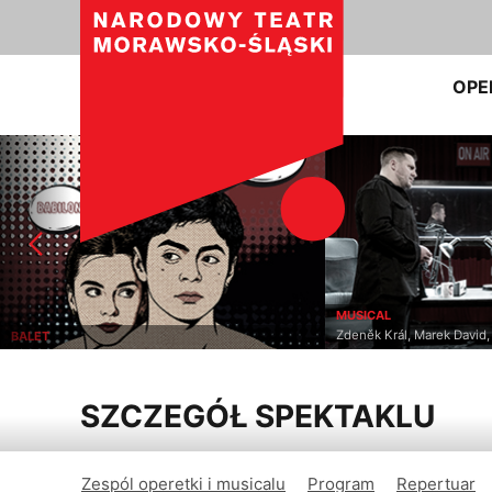
OPE
MUSICAL
Zdeněk Král, Marek David
BALET
SZCZEGÓŁ SPEKTAKLU
Zespól operetki i musicalu
Program
Repertuar