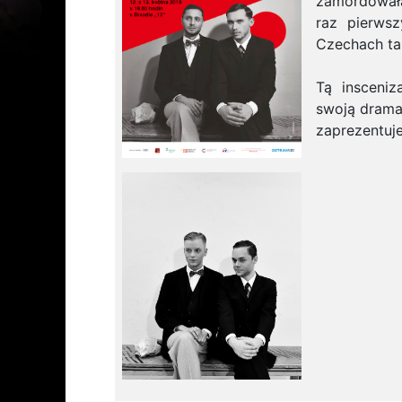
zamordowała
raz pierw
Czechach ta 
Tą insceni
swoją dramat
zaprezentuje