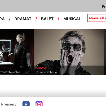
P
Newslett
RA
/
DRAMAT
/
BALET
/
MUSICAL
DRAMAT
, Tomáš Novotný
Tomáš Svoboda
Premiery