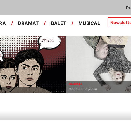
P
Newslett
RA
/
DRAMAT
/
BALET
/
MUSICAL
DRAMAT
Georges Feydeau