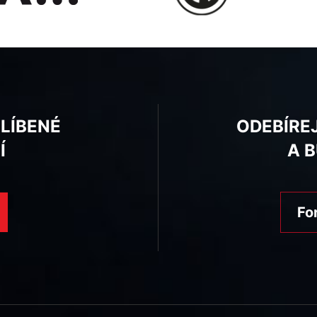
BLÍBENÉ
ODEBÍRE
Í
A 
Fo