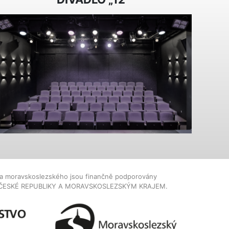
dla moravskoslezského jsou finančně podporovány
ČESKÉ REPUBLIKY A MORAVSKOSLEZSKÝM KRAJEM.