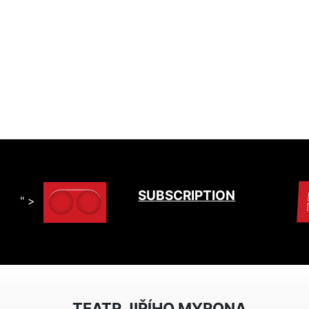
SUBSCRIPTION
" >
TEATR JIŘÍHO MYRONA