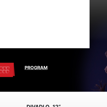
PROGRAM
DIVADLO „12“