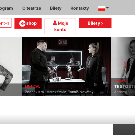
rogram
O teatrze
Bilety
Kontakty
er
shop
Moje
Bilety
konto
DRAMAT
TESTOSTERON
MUSICAL
Zdeněk Král, Marek David, Tomáš Novotný
Andrzej Saramonowicz