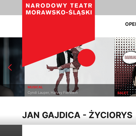
OPE
MUSICAL
Cyndi Lauper, Harvey Fierstein
BALET
JAN GAJDICA - ŻYCIORYS