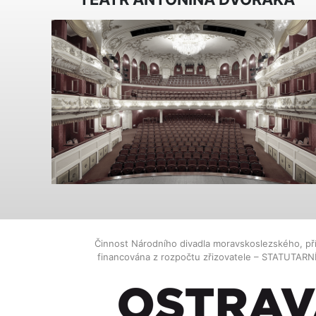
Činnost Národního divadla moravskoslezského, př
financována z rozpočtu zřizovatele – STATUTAR