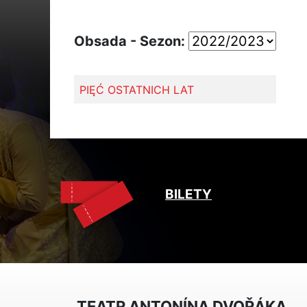
Obsada - Sezon:
PIĘĆ OSTATNICH LAT
BILETY
TEATR ANTONÍNA DVOŘÁKA