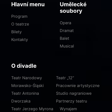
Hlavní menu
Umělecké
soubory
Program
Opera
O teatrze
Dramat
Bilety
Balet
Kontakty
Musical
O divadle
Teatr Narodowy
Teatr „12“
Morawsko-Śląski
Pracownie artystyczne
Teatr Antonina
Studio nagraniowe
Dworzaka
Partnerzy teatru
Teatr Jerzego Myrona
Wynajem