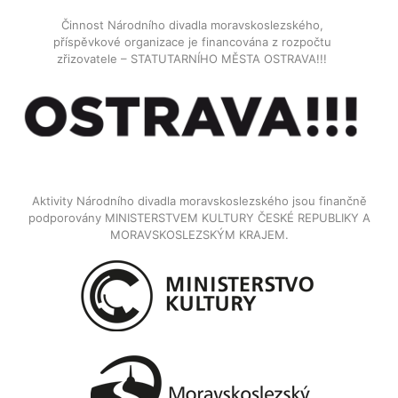
Činnost Národního divadla moravskoslezského,
příspěvkové organizace je financována z rozpočtu
zřizovatele – STATUTARNÍHO MĚSTA OSTRAVA!!!
Aktivity Národního divadla moravskoslezského jsou finančně
podporovány MINISTERSTVEM KULTURY ČESKÉ REPUBLIKY A
MORAVSKOSLEZSKÝM KRAJEM.