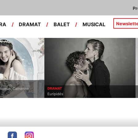
P
Newslett
RA
/
DRAMAT
/
BALET
/
MUSICAL
DRAMAT
lvaeus, Catherine
Eurípidés