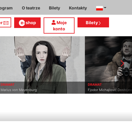
rogram
O teatrze
Bilety
Kontakty
er
shop
Moje
Bilety
konto
DRAMAT
DRAMAT
Marius von Mayenburg
Fjodor Michajlovič Dostojev