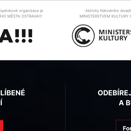
íspěvkové organizace je
Aktivity Národního diva
NÍHO MĚSTA OSTRAVA!!!
MINISTERSTVEM KULTURY 
BLÍBENÉ
ODEBÍRE
Í
A 
Fo