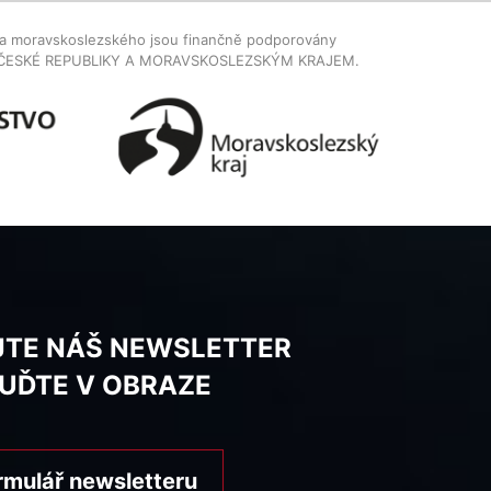
dla moravskoslezského jsou finančně podporovány
ČESKÉ REPUBLIKY A MORAVSKOSLEZSKÝM KRAJEM.
JTE NÁŠ NEWSLETTER
BUĎTE V OBRAZE
rmulář newsletteru