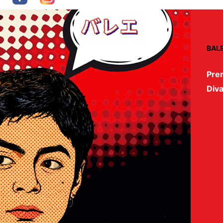
BAL
Pre
Diva