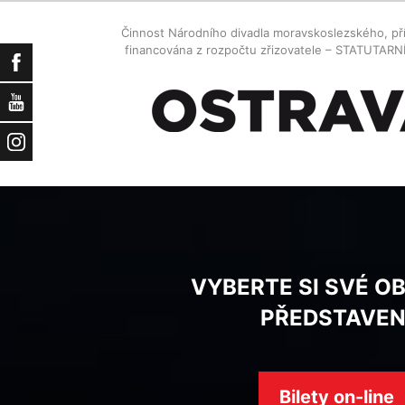
Činnost Národního divadla moravskoslezského, př
financována z rozpočtu zřizovatele – STATUTAR
Facebook
YouTube
Instagram
VYBERTE SI SVÉ O
PŘEDSTAVEN
Bilety on-line