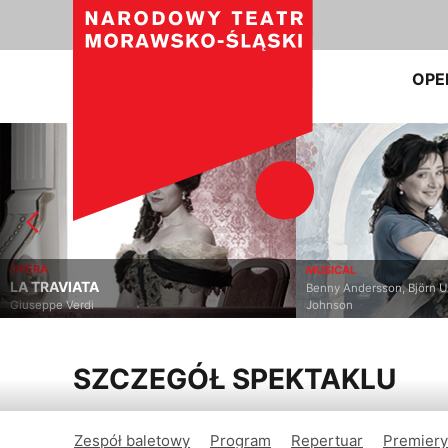
OPE
OPERA
MUSICAL
LA TRAVIATA
Benny Andersson, Björn U
Giuseppe Verdi
Johnson
SZCZEGÓŁ SPEKTAKLU
Zespół baletowy
Program
Repertuar
Premiery