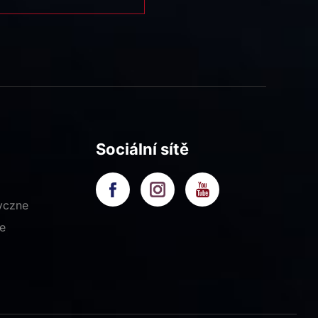
Sociální sítě
yczne
e