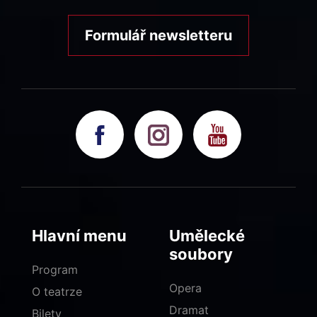
Formulář newsletteru
Hlavní menu
Umělecké
soubory
Program
Opera
O teatrze
Dramat
Bilety