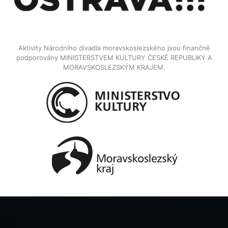
Aktivity Národního divadla moravskoslezského jsou finančně
podporovány MINISTERSTVEM KULTURY ČESKÉ REPUBLIKY A
MORAVSKOSLEZSKÝM KRAJEM.