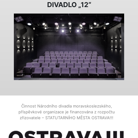
DIVADLO „12“
Činnost Národního divadla moravskoslezského,
příspěvkové organizace je financována z rozpočtu
zřizovatele – STATUTARNÍHO MĚSTA OSTRAVA!!!