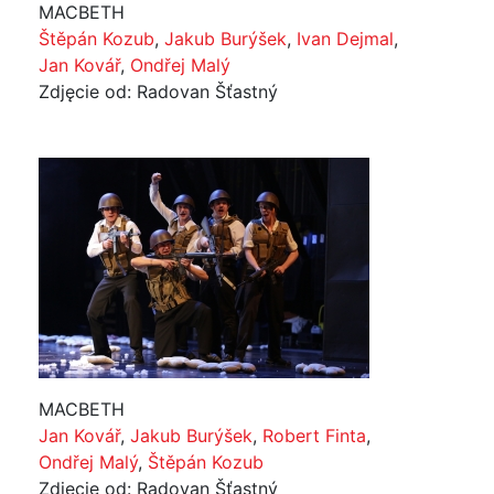
MACBETH
Štěpán Kozub
,
Jakub Burýšek
,
Ivan Dejmal
,
Jan Kovář
,
Ondřej Malý
Zdjęcie od: Radovan Šťastný
MACBETH
Jan Kovář
,
Jakub Burýšek
,
Robert Finta
,
Ondřej Malý
,
Štěpán Kozub
Zdjęcie od: Radovan Šťastný