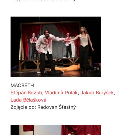
MACBETH
Štěpán Kozub
,
Vladimír Polák
,
Jakub Burýšek
,
Lada Bělašková
Zdjęcie od: Radovan Šťastný