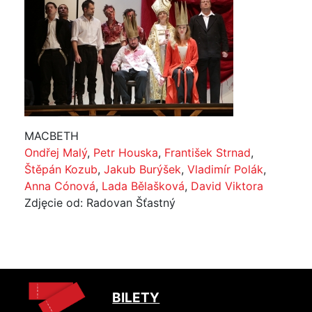
MACBETH
Ondřej Malý
,
Petr Houska
,
František Strnad
,
Štěpán Kozub
,
Jakub Burýšek
,
Vladimír Polák
,
Anna Cónová
,
Lada Bělašková
,
David Viktora
Zdjęcie od: Radovan Šťastný
BILETY