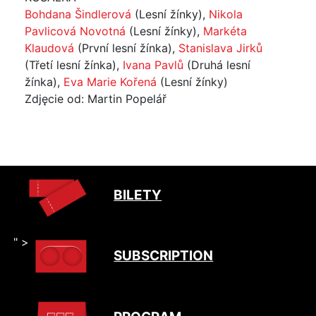
Bohdana Šindlerová
(Lesní žínky),
Nikola
Pavlicová Novotná
(Lesní žínky),
Markéta
Klaudová
(První lesní žínka),
Stanislava Jirků
(Třetí lesní žínka),
Ivana Pavlů
(Druhá lesní
žínka),
Eva Marie Kořená
(Lesní žínky)
Zdjęcie od: Martin Popelář
BILETY
" >
SUBSCRIPTION