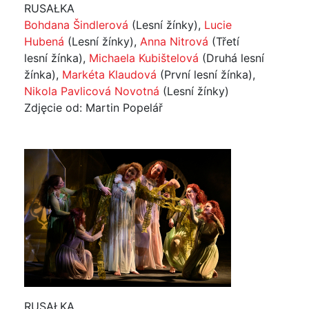
RUSAŁKA
Bohdana Šindlerová
(Lesní žínky),
Lucie
Hubená
(Lesní žínky),
Anna Nitrová
(Třetí
lesní žínka),
Michaela Kubištelová
(Druhá lesní
žínka),
Markéta Klaudová
(První lesní žínka),
Nikola Pavlicová Novotná
(Lesní žínky)
Zdjęcie od: Martin Popelář
RUSAŁKA