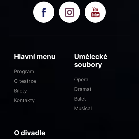
Hlavní menu
Umělecké
soubory
Program
Opera
O teatrze
Dramat
Bilety
Balet
Kontakty
Musical
O divadle