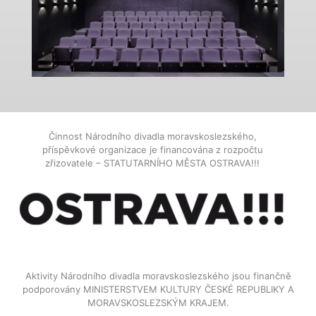
Činnost Národního divadla moravskoslezského,
příspěvkové organizace je financována z rozpočtu
zřizovatele – STATUTARNÍHO MĚSTA OSTRAVA!!!
Aktivity Národního divadla moravskoslezského jsou finančně
podporovány MINISTERSTVEM KULTURY ČESKÉ REPUBLIKY A
MORAVSKOSLEZSKÝM KRAJEM.