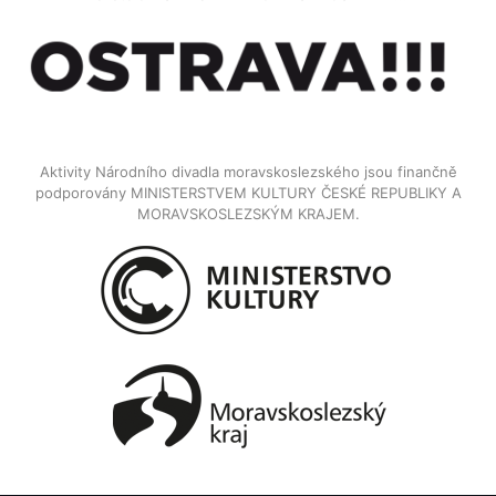
Aktivity Národního divadla moravskoslezského jsou finančně
podporovány MINISTERSTVEM KULTURY ČESKÉ REPUBLIKY A
MORAVSKOSLEZSKÝM KRAJEM.