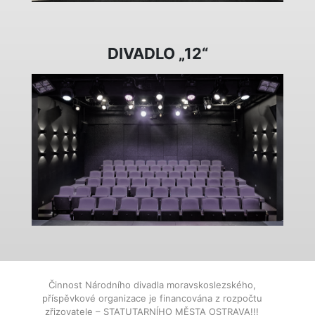
DIVADLO „12“
Činnost Národního divadla moravskoslezského,
příspěvkové organizace je financována z rozpočtu
zřizovatele – STATUTARNÍHO MĚSTA OSTRAVA!!!