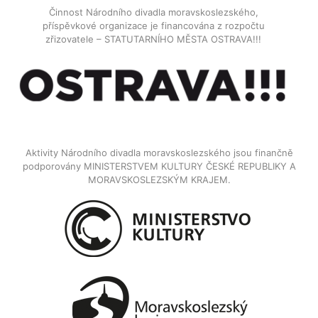
Činnost Národního divadla moravskoslezského,
příspěvkové organizace je financována z rozpočtu
zřizovatele – STATUTARNÍHO MĚSTA OSTRAVA!!!
Aktivity Národního divadla moravskoslezského jsou finančně
podporovány MINISTERSTVEM KULTURY ČESKÉ REPUBLIKY A
MORAVSKOSLEZSKÝM KRAJEM.