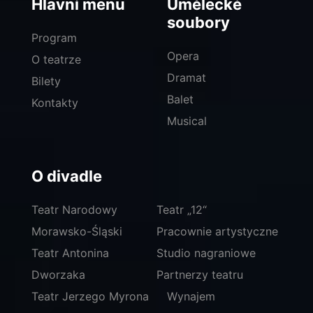
Hlavní menu
Umělecké
soubory
Program
Opera
O teatrze
Dramat
Bilety
Balet
Kontakty
Musical
O divadle
Teatr Narodowy
Teatr „12“
Morawsko-Śląski
Pracownie artystyczne
Teatr Antonina
Studio nagraniowe
Dworzaka
Partnerzy teatru
Teatr Jerzego Myrona
Wynajem