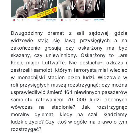
Dwugodzinny dramat z sali sądowej, gdzie
widzowie stają się ławą przysięgłych a na
zakończenie głosują czy oskarżony ma być
skazany, czy uniewinniony. Oskarżony to Lars
Koch, major Luftwaffe. Nie posłuchał rozkazu i
zestrzelił samolot, którym terrorysta miał wlecieć
w monachijski stadion pełen ludzi. Widzowie w
roli przysięgłych muszą rozstrzygnąć: czy można
usprawiedliwić śmierć 164 niewinnych pasażerów
samolotu ratowaniem 70 000 ludzi obecnych
wówczas na stadionie? Jak rozstrzygnąć
moralny dylemat, kiedy na szali kładziemy
ludzkie życie? Czy ktoś w ogóle ma prawo o tym
rozstrzygać?