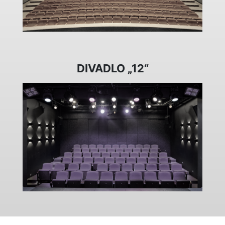
DIVADLO „12“