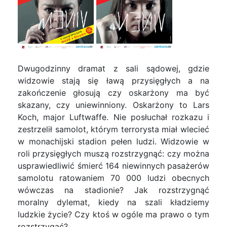
Dwugodzinny dramat z sali sądowej, gdzie
widzowie stają się ławą przysięgłych a na
zakończenie głosują czy oskarżony ma być
skazany, czy uniewinniony. Oskarżony to Lars
Koch, major Luftwaffe. Nie posłuchał rozkazu i
zestrzelił samolot, którym terrorysta miał wlecieć
w monachijski stadion pełen ludzi. Widzowie w
roli przysięgłych muszą rozstrzygnąć: czy można
usprawiedliwić śmierć 164 niewinnych pasażerów
samolotu ratowaniem 70 000 ludzi obecnych
wówczas na stadionie? Jak rozstrzygnąć
moralny dylemat, kiedy na szali kładziemy
ludzkie życie? Czy ktoś w ogóle ma prawo o tym
rozstrzygać?