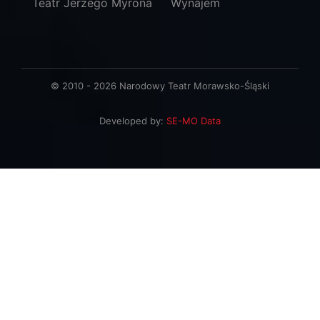
Teatr Jerzego Myrona
Wynajem
© 2010 - 2026 Narodowy Teatr Morawsko-Śląski
Developed by:
SE-MO Data