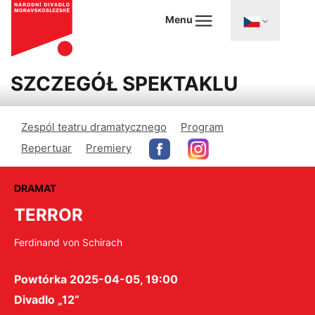
Menu
SZCZEGÓŁ SPEKTAKLU
Zespól teatru dramatycznego
Program
Repertuar
Premiery
DRAMAT
TERROR
Ferdinand von Schirach
Powtórka 2025-04-05, 19:00
Divadlo „12“