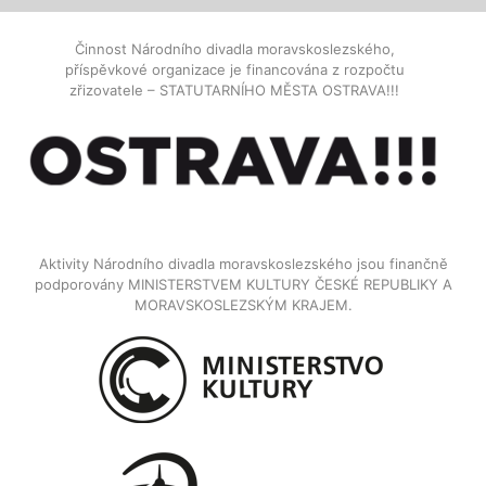
Činnost Národního divadla moravskoslezského,
příspěvkové organizace je financována z rozpočtu
zřizovatele – STATUTARNÍHO MĚSTA OSTRAVA!!!
Aktivity Národního divadla moravskoslezského jsou finančně
podporovány MINISTERSTVEM KULTURY ČESKÉ REPUBLIKY A
MORAVSKOSLEZSKÝM KRAJEM.