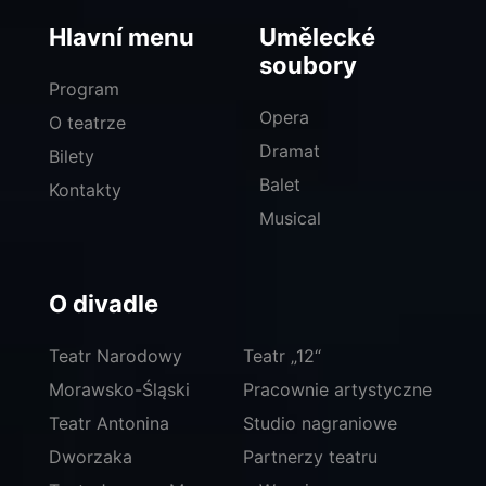
Hlavní menu
Umělecké
soubory
Program
Opera
O teatrze
Dramat
Bilety
Balet
Kontakty
Musical
O divadle
Teatr Narodowy
Teatr „12“
Morawsko-Śląski
Pracownie artystyczne
Teatr Antonina
Studio nagraniowe
Dworzaka
Partnerzy teatru