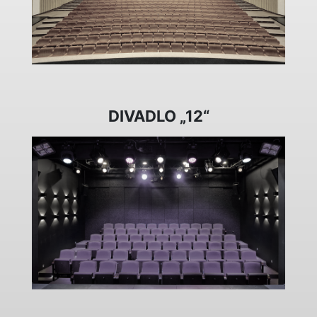
DIVADLO „12“