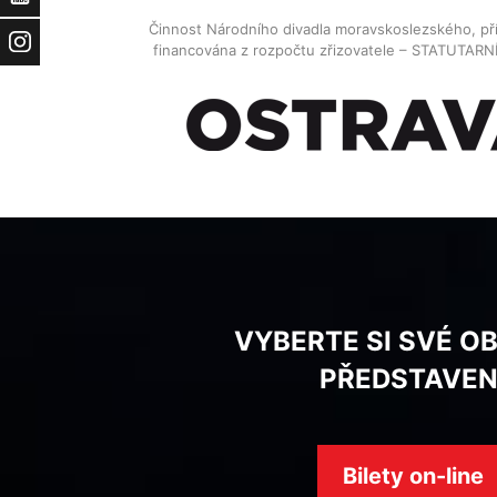
Činnost Národního divadla moravskoslezského, př
Instagram
financována z rozpočtu zřizovatele – STATUTAR
VYBERTE SI SVÉ O
PŘEDSTAVEN
Bilety on-line