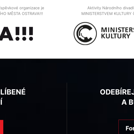
íspěvkové organizace je
Aktivity Národního diva
NÍHO MĚSTA OSTRAVA!!!
MINISTERSTVEM KULTURY 
BLÍBENÉ
ODEBÍRE
Í
A 
Fo