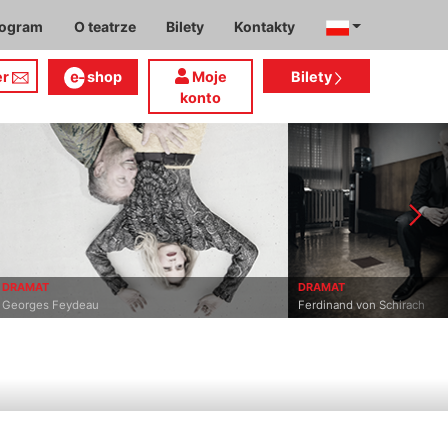
rogram
O teatrze
Bilety
Kontakty
er
shop
Moje
Bilety
konto
DRAMAT
DRAMAT
Georges Feydeau
Ferdinand von Schirach