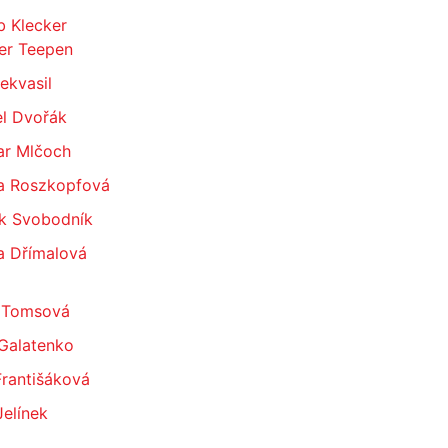
b Klecker
er Teepen
Nekvasil
el Dvořák
ar Mlčoch
a Roszkopfová
k Svobodník
a Dřímalová
 Tomsová
 Galatenko
Františáková
Jelínek