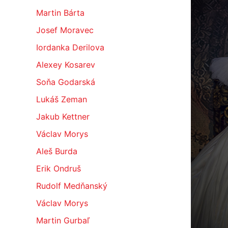
Martin Bárta
Josef Moravec
Iordanka Derilova
Alexey Kosarev
Soňa Godarská
Lukáš Zeman
Jakub Kettner
Václav Morys
Aleš Burda
Erik Ondruš
Rudolf Medňanský
Václav Morys
Martin Gurbaľ