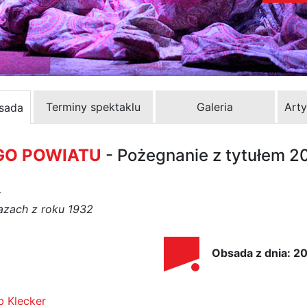
Terminy spektaklu
Galeria
Arty
bsada
GO POWIATU
- Pożegnanie z tytułem 
-
azach z roku 1932
Obsada z dnia: 2
b Klecker