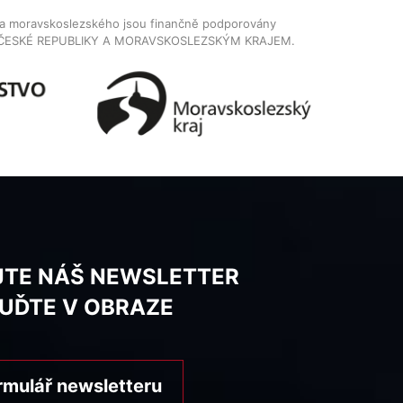
dla moravskoslezského jsou finančně podporovány
ČESKÉ REPUBLIKY A MORAVSKOSLEZSKÝM KRAJEM.
JTE NÁŠ NEWSLETTER
BUĎTE V OBRAZE
rmulář newsletteru