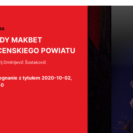
RA
DY MAKBET
ENSKIEGO POWIATU
ij Dmitrijevič Šostakovič
egnanie z tytułem 2020-10-02,
30