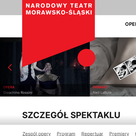
OPE
OPERA
DRAMAT
Gioachino Rossini
Neil LaBute
SZCZEGÓŁ SPEKTAKLU
Zespól opery
Program
Repertuar
Premiery