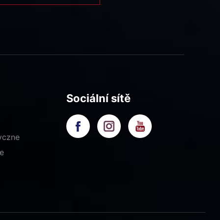
Sociální sítě
yczne
e