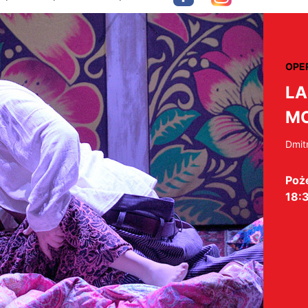
OPE
LA
MC
Dmitr
Poż
18: