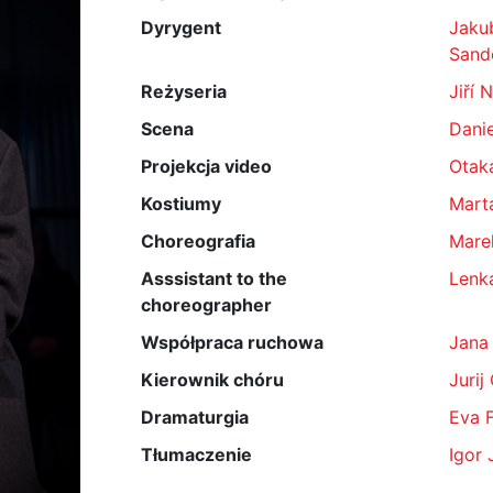
Dyrygent
Jaku
Sand
Reżyseria
Jiří 
Scena
Dani
Projekcja video
Otak
Kostiumy
Mart
Choreografia
Mare
Asssistant to the
Lenk
choreographer
Współpraca ruchowa
Jana
Kierownik chóru
Jurij
Dramaturgia
Eva 
Tłumaczenie
Igor 