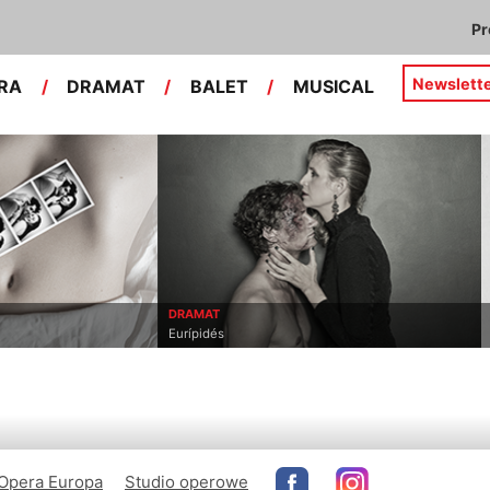
P
Newslett
RA
/
DRAMAT
/
BALET
/
MUSICAL
DRAMAT
Eurípidés
Opera Europa
Studio operowe