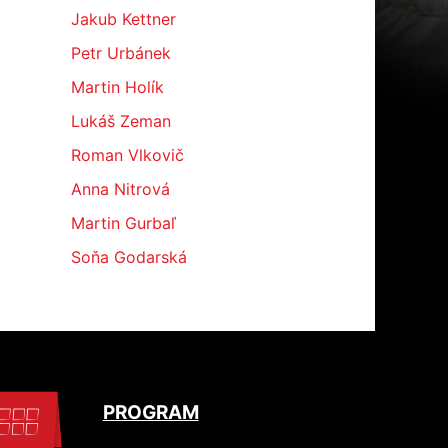
Jakub Kettner
Petr Urbánek
Martin Holík
Lukáš Zeman
Roman Vlkovič
Anna Nitrová
Martin Gurbaľ
Soňa Godarská
PROGRAM