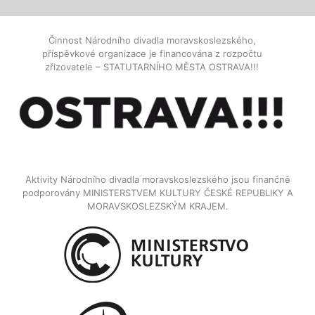
Činnost Národního divadla moravskoslezského,
příspěvkové organizace je financována z rozpočtu
zřizovatele – STATUTARNÍHO MĚSTA OSTRAVA!!!
Aktivity Národního divadla moravskoslezského jsou finančně
podporovány MINISTERSTVEM KULTURY ČESKÉ REPUBLIKY A
MORAVSKOSLEZSKÝM KRAJEM.