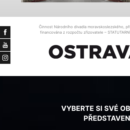
Činnost Národního divadla moravskoslezského, př
Facebook
financována z rozpočtu zřizovatele – STATUTAR
YouTube
Instagram
VYBERTE SI SVÉ O
PŘEDSTAVEN