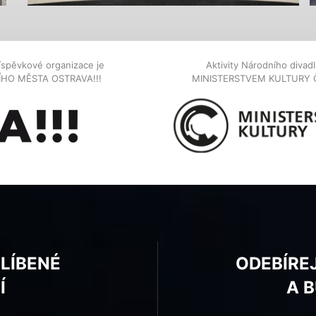
íspěvkové organizace je
Aktivity Národního diva
NÍHO MĚSTA OSTRAVA!!!
MINISTERSTVEM KULTURY 
BLÍBENÉ
ODEBÍRE
Í
A 