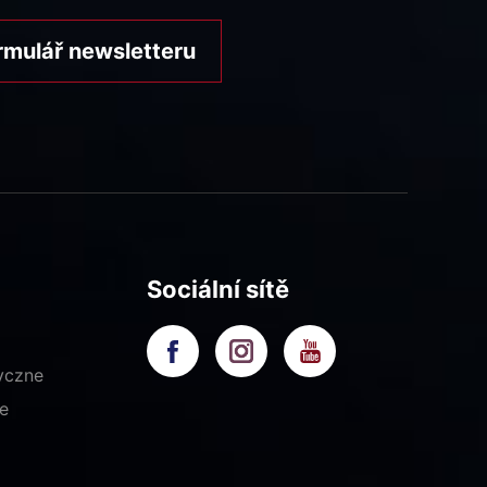
rmulář newsletteru
Sociální sítě
yczne
e