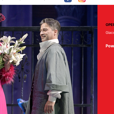
OPE
Giac
Pow