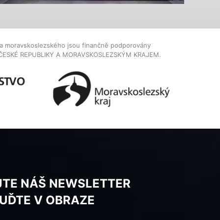
dla moravskoslezského jsou finančně podporovány
ČESKÉ REPUBLIKY A MORAVSKOSLEZSKÝM KRAJEM.
JTE NÁŠ NEWSLETTER
BUĎTE V OBRAZE