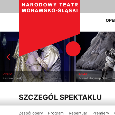
OPE
BALET
 Viardot
Edvard Hagerup Grieg, Jeroen Ver
SZCZEGÓŁ SPEKTAKLU
Zespól opery
Program
Repertuar
Premiery