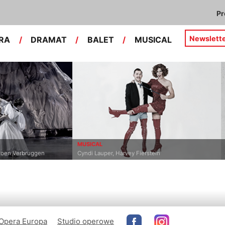
P
Newslett
RA
/
DRAMAT
/
BALET
/
MUSICAL
MUSICAL
DRAMA
bruggen
Cyndi Lauper, Harvey Fierstein
Marius 
Opera Europa
Studio operowe