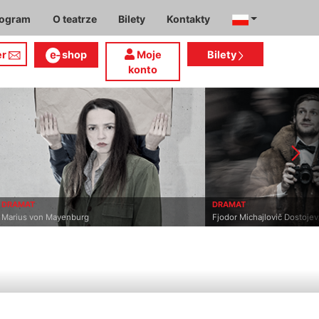
rogram
O teatrze
Bilety
Kontakty
er
shop
Moje
Bilety
konto
T
DRAMAT
von Mayenburg
Fjodor Michajlovič Dostojevskij