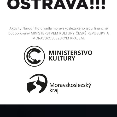
Aktivity Národního divadla moravskoslezského jsou finančně
podporovány MINISTERSTVEM KULTURY ČESKÉ REPUBLIKY A
MORAVSKOSLEZSKÝM KRAJEM.