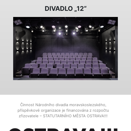
DIVADLO „12“
Činnost Národního divadla moravskoslezského,
příspěvkové organizace je financována z rozpočtu
zřizovatele – STATUTARNÍHO MĚSTA OSTRAVA!!!