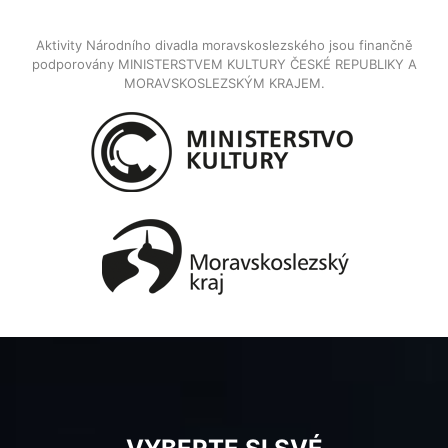
Aktivity Národního divadla moravskoslezského jsou finančně
podporovány MINISTERSTVEM KULTURY ČESKÉ REPUBLIKY A
MORAVSKOSLEZSKÝM KRAJEM.