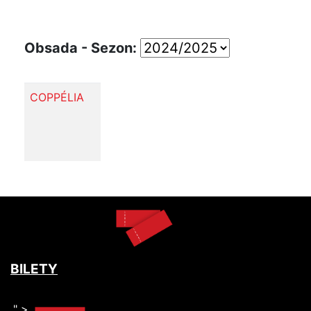
Obsada - Sezon:
COPPÉLIA
BILETY
" >