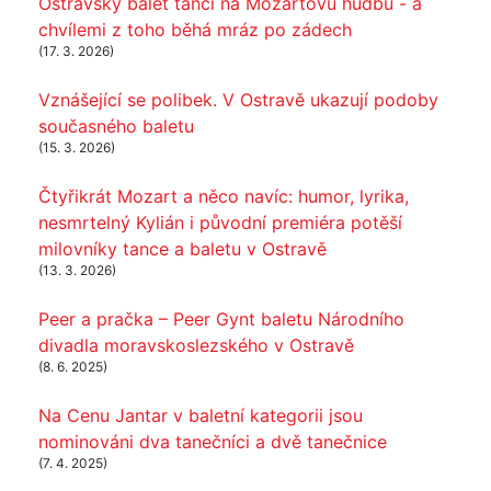
Ostravský balet tančí na Mozartovu hudbu - a
chvílemi z toho běhá mráz po zádech
(17. 3. 2026)
Vznášející se polibek. V Ostravě ukazují podoby
současného baletu
(15. 3. 2026)
Čtyřikrát Mozart a něco navíc: humor, lyrika,
nesmrtelný Kylián i původní premiéra potěší
milovníky tance a baletu v Ostravě
(13. 3. 2026)
Peer a pračka – Peer Gynt baletu Národního
divadla moravskoslezského v Ostravě
(8. 6. 2025)
Na Cenu Jantar v baletní kategorii jsou
nominováni dva tanečníci a dvě tanečnice
(7. 4. 2025)