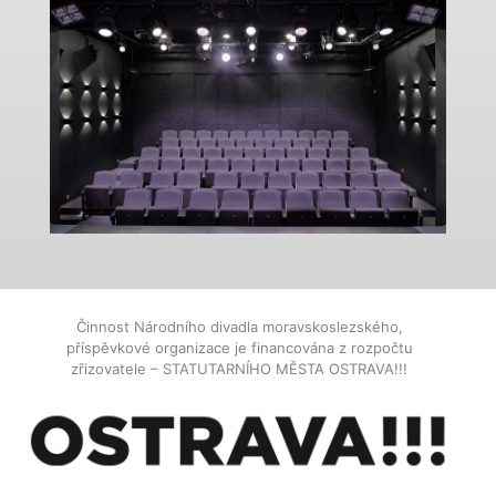
Činnost Národního divadla moravskoslezského,
příspěvkové organizace je financována z rozpočtu
zřizovatele – STATUTARNÍHO MĚSTA OSTRAVA!!!