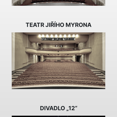
TEATR JIŘÍHO MYRONA
DIVADLO „12“