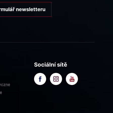
rmulář newsletteru
Sociální sítě
yczne
e