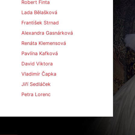
Robert Finta
Lada Bělašková
František Strnad
Alexandra Gasnárková
Renáta Klemensová
Pavlína Kafková
David Viktora
Vladimír Čapka
Jiří Sedláček
Petra Lorenc