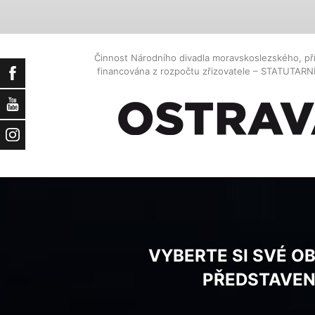
Činnost Národního divadla moravskoslezského, př
financována z rozpočtu zřizovatele – STATUTAR
Facebook
YouTube
Instagram
VYBERTE SI SVÉ O
PŘEDSTAVEN