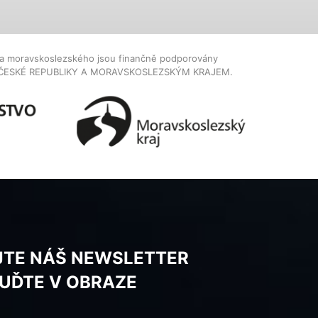
dla moravskoslezského jsou finančně podporovány
ČESKÉ REPUBLIKY A MORAVSKOSLEZSKÝM KRAJEM.
JTE NÁŠ NEWSLETTER
BUĎTE V OBRAZE