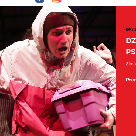
DRA
DZ
PS
Simo
Pre