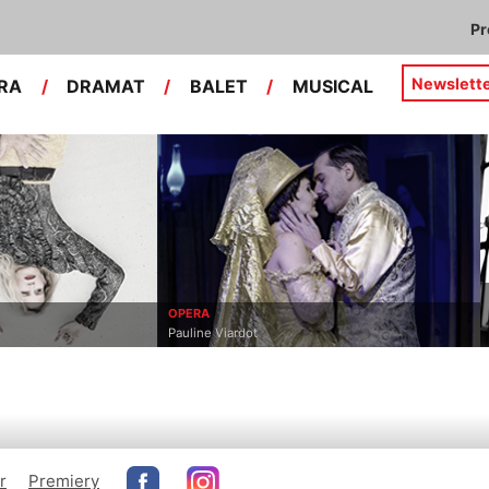
P
Newslett
RA
/
DRAMAT
/
BALET
/
MUSICAL
OPERA
Pauline Viardot
r
Premiery