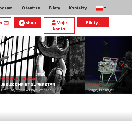
rogram
O teatrze
Bilety
Kontakty
er
shop
Moje
Bilety
konto
OPERETKA / MUSICAL
JESUS CHRIST SUPERSTAR
OPERA
Tim Rice, Andrew Lloyd Webber
Sergej Prokofjev