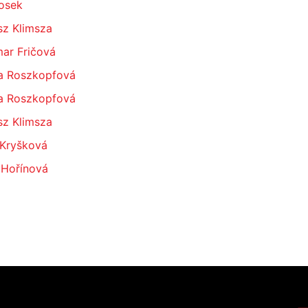
Josek
sz Klimsza
ar Fričová
a Roszkopfová
a Roszkopfová
sz Klimsza
 Kryšková
 Hořínová