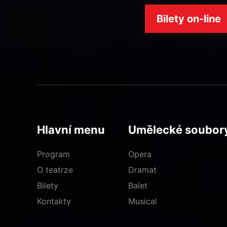
Bilety on-line
Hlavní menu
Umělecké soubor
Program
Opera
O teatrze
Dramat
Bilety
Balet
Kontakty
Musical