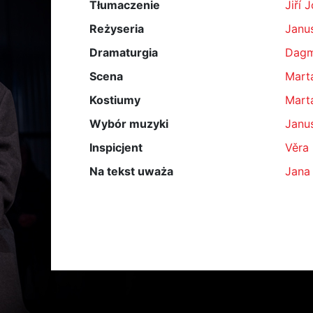
Tłumaczenie
Jiří 
Reżyseria
Janu
Dramaturgia
Dagm
Scena
Mart
Kostiumy
Mart
Wybór muzyki
Janu
Inspicjent
Věra
Na tekst uważa
Jana