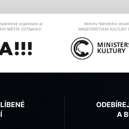
íspěvkové organizace je
Aktivity Národního diva
NÍHO MĚSTA OSTRAVA!!!
MINISTERSTVEM KULTURY 
BLÍBENÉ
ODEBÍRE
Í
A 