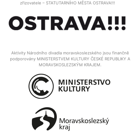
zřizovatele – STATUTARNÍHO MĚSTA OSTRAVA!!!
Aktivity Národního divadla moravskoslezského jsou finančně
podporovány MINISTERSTVEM KULTURY ČESKÉ REPUBLIKY A
MORAVSKOSLEZSKÝM KRAJEM.