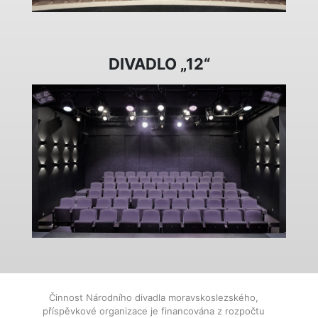
DIVADLO „12“
Činnost Národního divadla moravskoslezského,
příspěvkové organizace je financována z rozpočtu