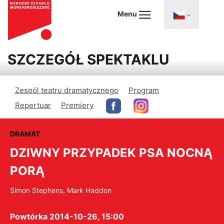
Menu
SZCZEGÓŁ SPEKTAKLU
Zespól teatru dramatycznego
Program
Repertuar
Premiery
DRAMAT
DZIWNY PRZYPADEK PSA NOCNĄ
PORĄ
Simon Stephens, Mark Haddon
Powtórka 2014-10-26, 15:00