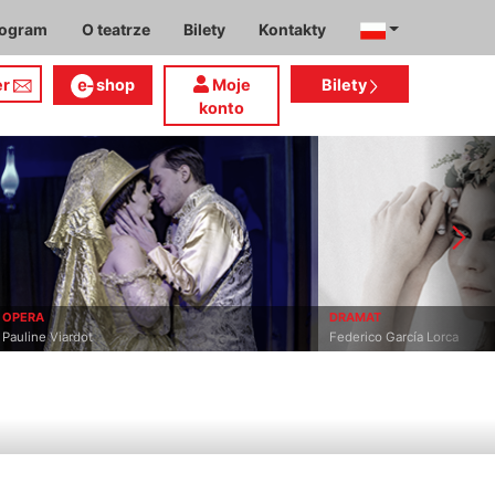
rogram
O teatrze
Bilety
Kontakty
er
shop
Moje
Bilety
konto
OPERA
DRAMAT
Pauline Viardot
Federico García Lorca