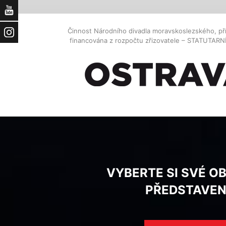
YouTube
Činnost Národního divadla moravskoslezského, př
Instagram
financována z rozpočtu zřizovatele – STATUTAR
VYBERTE SI SVÉ O
PŘEDSTAVEN