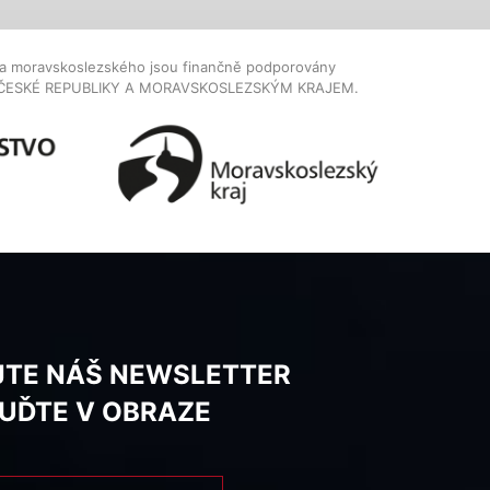
dla moravskoslezského jsou finančně podporovány
ČESKÉ REPUBLIKY A MORAVSKOSLEZSKÝM KRAJEM.
JTE NÁŠ NEWSLETTER
BUĎTE V OBRAZE