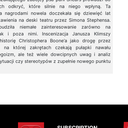
ych odkryć, które silnie na niego wpłyną. Ta
a nagrodami nowela doczekała się dziewięć lat
tawienia na deski teatru przez Simona Stephensa.
udziła niemałe zainteresowanie zarówno na
ak i poza nimi. Inscenizacja Janusza Klimszy
historię Christophera Boone‘a jako drogę przez
e, na której zakrętach czekają pułapki nawału
 egoizm, ale też wiele dowcipnych uwag i analiz
sytuacji czy stereotypów z zupełnie nowego punktu
SUBSCRIPTION