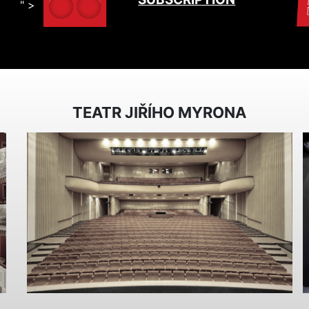
" >
TEATR JIŘÍHO MYRONA