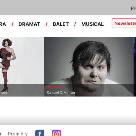
P
Newslett
RA
/
DRAMAT
/
BALET
/
MUSICAL
DRAMAT
stein
Samuel D. Hunter
r
Premiery