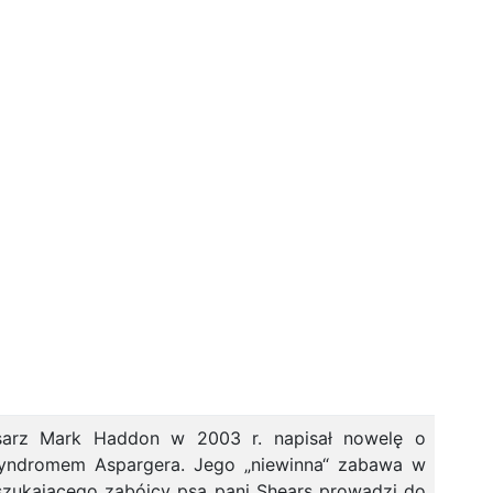
pisarz Mark Haddon w 2003 r. napisał nowelę o
syndromem Aspargera. Jego „niewinna“ zabawa w
szukającego zabójcy psa pani Shears prowadzi do