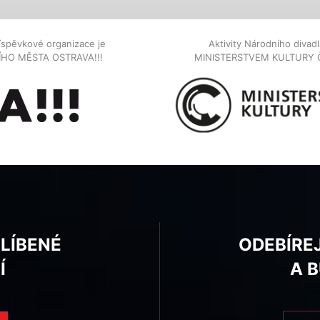
íspěvkové organizace je
Aktivity Národního diva
NÍHO MĚSTA OSTRAVA!!!
MINISTERSTVEM KULTURY 
BLÍBENÉ
ODEBÍRE
Í
A 