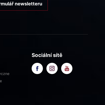
rmulář newsletteru
Sociální sítě
yczne
e