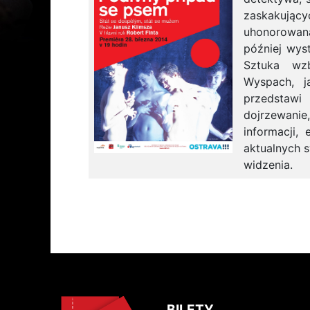
zaskakując
uhonorowan
później wys
Sztuka wzb
Wyspach, j
przedstawi 
dojrzewani
informacji,
aktualnych 
widzenia.
BILETY