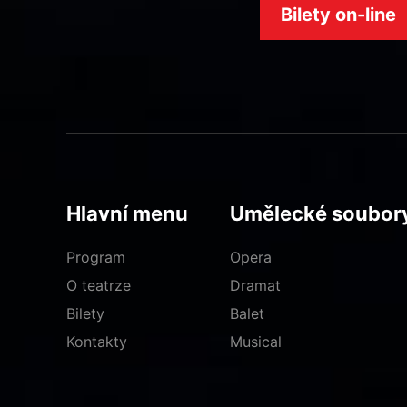
Bilety on-line
Hlavní menu
Umělecké soubor
Program
Opera
O teatrze
Dramat
Bilety
Balet
Kontakty
Musical