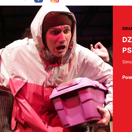
DRA
DZ
PS
Simo
Pow