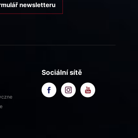
rmulář newsletteru
Sociální sítě
yczne
e