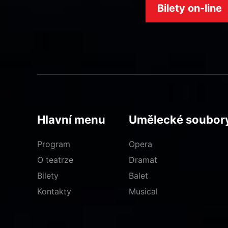
Bilety on-line
Hlavní menu
Umělecké soubor
Program
Opera
O teatrze
Dramat
Bilety
Balet
Kontakty
Musical