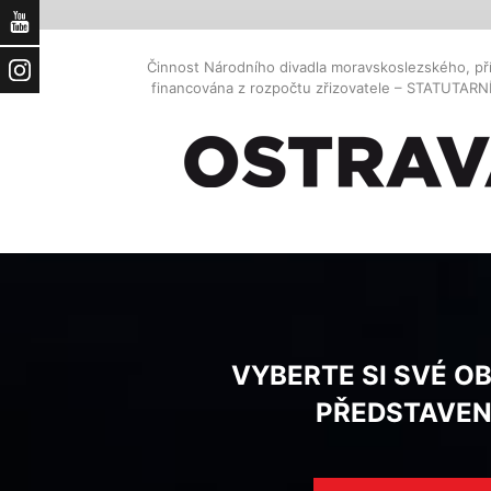
YouTube
Činnost Národního divadla moravskoslezského, př
Instagram
financována z rozpočtu zřizovatele – STATUTAR
VYBERTE SI SVÉ O
PŘEDSTAVEN