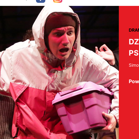
DRA
DZ
PS
Simo
Pow