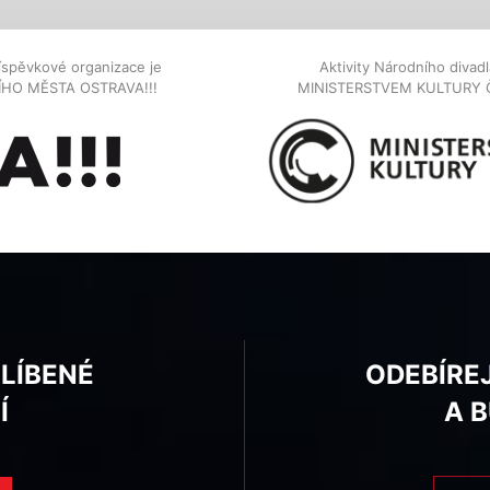
íspěvkové organizace je
Aktivity Národního diva
NÍHO MĚSTA OSTRAVA!!!
MINISTERSTVEM KULTURY 
BLÍBENÉ
ODEBÍRE
Í
A 