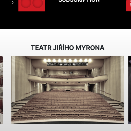
" >
TEATR JIŘÍHO MYRONA