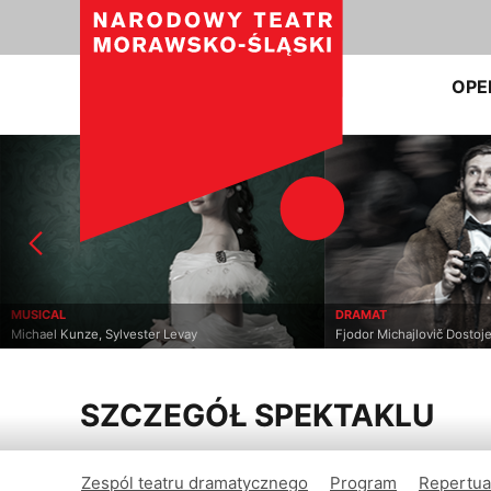
OPE
MUSICAL
DRAMAT
Michael Kunze, Sylvester Levay
Fjodor Michajlovič Dostoje
SZCZEGÓŁ SPEKTAKLU
Zespól teatru dramatycznego
Program
Repertua