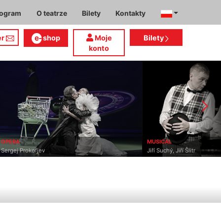
rogram
O teatrze
Bilety
Kontakty
er
shop
Moje
Bilety
konto
OPERA
MUSICAL
Sergej Prokofjev
Jiří Suchý, Jiří Šlitr