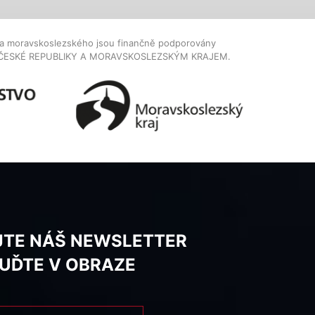
dla moravskoslezského jsou finančně podporovány
ČESKÉ REPUBLIKY A MORAVSKOSLEZSKÝM KRAJEM.
JTE NÁŠ NEWSLETTER
BUĎTE V OBRAZE