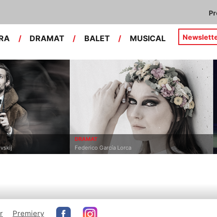
P
Newslett
RA
/
DRAMAT
/
BALET
/
MUSICAL
DRAMAT
vskij
Federico García Lorca
r
Premiery