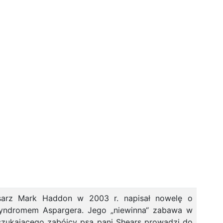
pisarz Mark Haddon w 2003 r. napisał nowelę o
syndromem Aspargera. Jego „niewinna“ zabawa w
szukającego zabójcy psa pani Shears prowadzi do