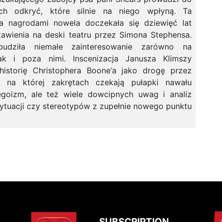
ych odkryć, które silnie na niego wpłyną. Ta
a nagrodami nowela doczekała się dziewięć lat
tawienia na deski teatru przez Simona Stephensa.
udziła niemałe zainteresowanie zarówno na
ak i poza nimi. Inscenizacja Janusza Klimszy
historię Christophera Boone‘a jako drogę przez
e, na której zakrętach czekają pułapki nawału
 egoizm, ale też wiele dowcipnych uwag i analiz
sytuacji czy stereotypów z zupełnie nowego punktu
SUBSCRIPTION