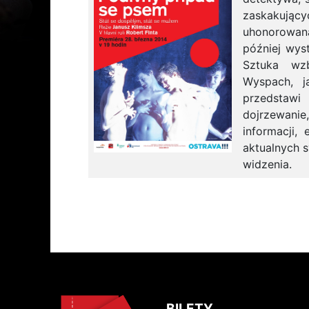
zaskakując
uhonorowan
później wys
Sztuka wzb
Wyspach, j
przedstawi 
dojrzewani
informacji,
aktualnych 
widzenia.
BILETY