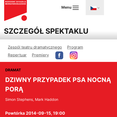
Menu
SZCZEGÓŁ SPEKTAKLU
Zespól teatru dramatycznego
Program
Repertuar
Premiery
DRAMAT
DZIWNY PRZYPADEK PSA NOCNĄ
PORĄ
Simon Stephens, Mark Haddon
Powtórka 2014-09-15, 19:00