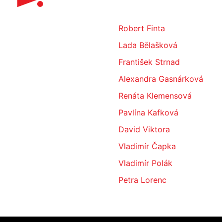
Robert Finta
Lada Bělašková
František Strnad
Alexandra Gasnárková
Renáta Klemensová
Pavlína Kafková
David Viktora
Vladimír Čapka
Vladimír Polák
Petra Lorenc