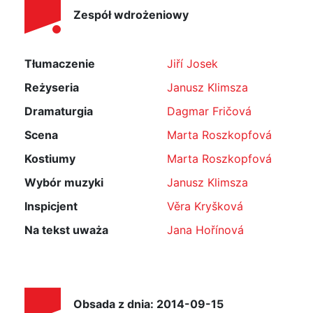
Zespół wdrożeniowy
Tłumaczenie
Jiří Josek
Reżyseria
Janusz Klimsza
Dramaturgia
Dagmar Fričová
Scena
Marta Roszkopfová
Kostiumy
Marta Roszkopfová
Wybór muzyki
Janusz Klimsza
Inspicjent
Věra Kryšková
Na tekst uważa
Jana Hořínová
Obsada z dnia: 2014-09-15