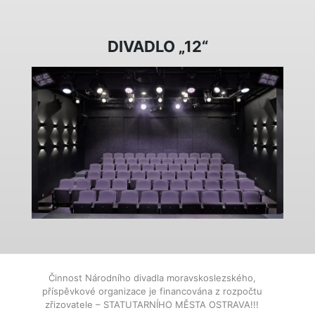
DIVADLO „12“
Činnost Národního divadla moravskoslezského,
příspěvkové organizace je financována z rozpočtu
zřizovatele – STATUTARNÍHO MĚSTA OSTRAVA!!!