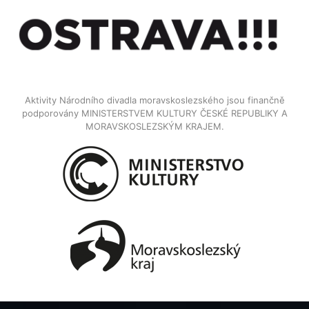
Aktivity Národního divadla moravskoslezského jsou finančně
podporovány MINISTERSTVEM KULTURY ČESKÉ REPUBLIKY A
MORAVSKOSLEZSKÝM KRAJEM.