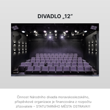
DIVADLO „12“
Činnost Národního divadla moravskoslezského,
příspěvkové organizace je financována z rozpočtu
zřizovatele – STATUTARNÍHO MĚSTA OSTRAVA!!!