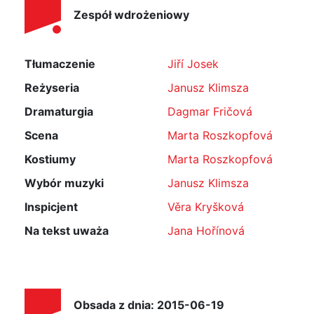
Zespół wdrożeniowy
Tłumaczenie
Jiří Josek
Reżyseria
Janusz Klimsza
Dramaturgia
Dagmar Fričová
Scena
Marta Roszkopfová
Kostiumy
Marta Roszkopfová
Wybór muzyki
Janusz Klimsza
Inspicjent
Věra Kryšková
Na tekst uważa
Jana Hořínová
Obsada z dnia: 2015-06-19