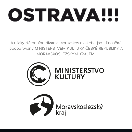
Aktivity Národního divadla moravskoslezského jsou finančně
podporovány MINISTERSTVEM KULTURY ČESKÉ REPUBLIKY A
MORAVSKOSLEZSKÝM KRAJEM.