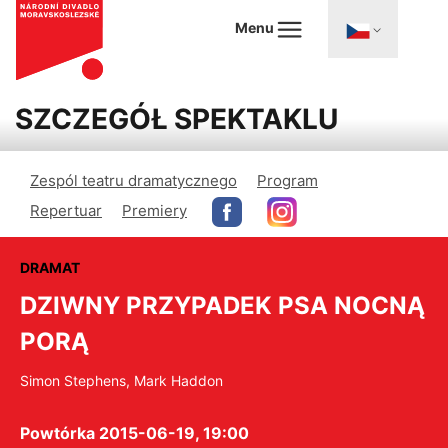
Menu
SZCZEGÓŁ SPEKTAKLU
Zespól teatru dramatycznego
Program
Repertuar
Premiery
DRAMAT
DZIWNY PRZYPADEK PSA NOCNĄ
PORĄ
Simon Stephens, Mark Haddon
Powtórka 2015-06-19, 19:00