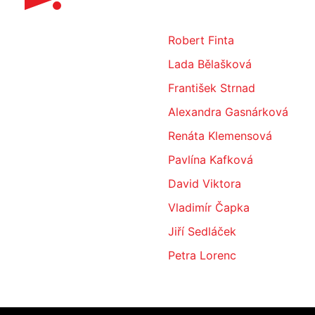
Robert Finta
Lada Bělašková
František Strnad
Alexandra Gasnárková
Renáta Klemensová
Pavlína Kafková
David Viktora
Vladimír Čapka
Jiří Sedláček
Petra Lorenc