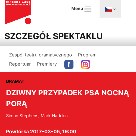
Menu
SZCZEGÓŁ SPEKTAKLU
Zespól teatru dramatycznego
Program
Repertuar
Premiery
DRAMAT
DZIWNY PRZYPADEK PSA NOCNĄ
PORĄ
Simon Stephens, Mark Haddon
Powtórka 2017-03-05, 19:00