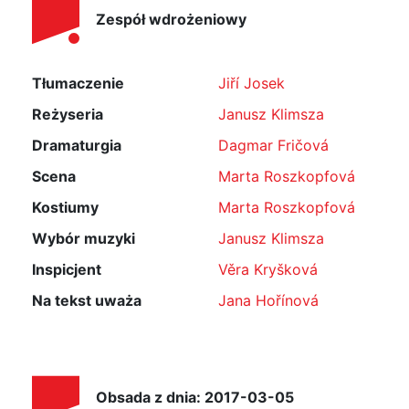
Zespół wdrożeniowy
Tłumaczenie
Jiří Josek
Reżyseria
Janusz Klimsza
Dramaturgia
Dagmar Fričová
Scena
Marta Roszkopfová
Kostiumy
Marta Roszkopfová
Wybór muzyki
Janusz Klimsza
Inspicjent
Věra Kryšková
Na tekst uważa
Jana Hořínová
Obsada z dnia: 2017-03-05