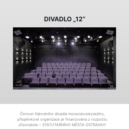
DIVADLO „12“
Činnost Národního divadla moravskoslezského,
příspěvkové organizace je financována z rozpočtu
zřizovatele – STATUTARNÍHO MĚSTA OSTRAVA!!!