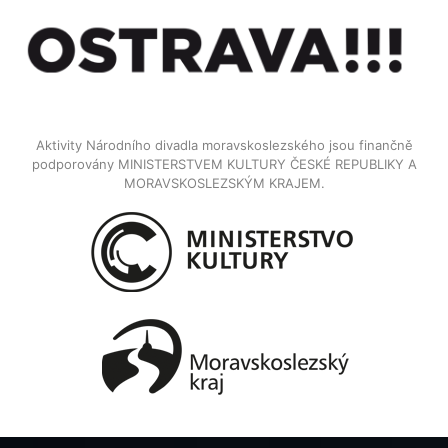
Aktivity Národního divadla moravskoslezského jsou finančně
podporovány MINISTERSTVEM KULTURY ČESKÉ REPUBLIKY A
MORAVSKOSLEZSKÝM KRAJEM.