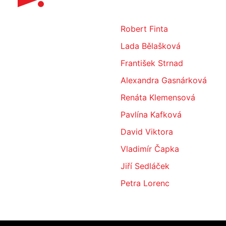
Robert Finta
Lada Bělašková
František Strnad
Alexandra Gasnárková
Renáta Klemensová
Pavlína Kafková
David Viktora
Vladimír Čapka
Jiří Sedláček
Petra Lorenc