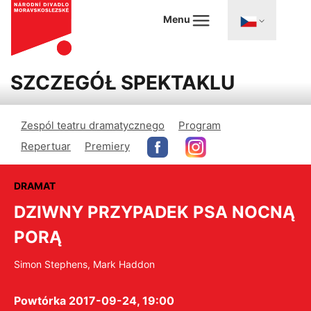
Menu
SZCZEGÓŁ SPEKTAKLU
Zespól teatru dramatycznego
Program
Repertuar
Premiery
DRAMAT
DZIWNY PRZYPADEK PSA NOCNĄ
PORĄ
Simon Stephens, Mark Haddon
Powtórka 2017-09-24, 19:00