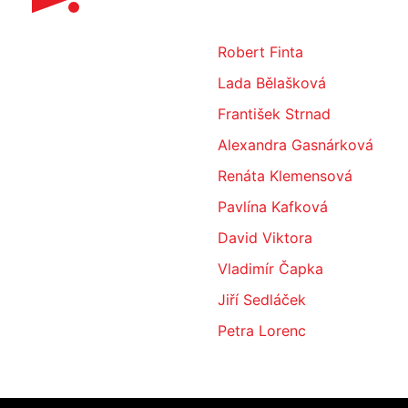
Robert Finta
Lada Bělašková
František Strnad
Alexandra Gasnárková
Renáta Klemensová
Pavlína Kafková
David Viktora
Vladimír Čapka
Jiří Sedláček
Petra Lorenc