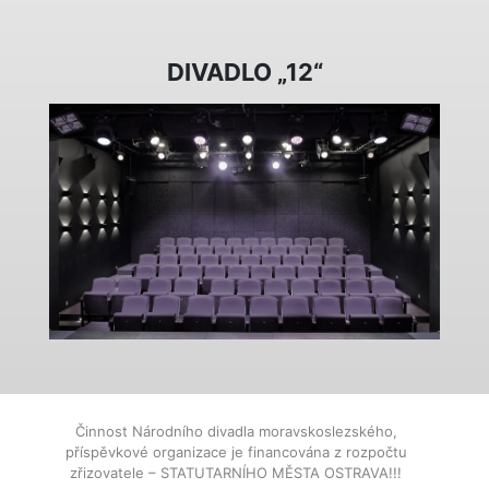
DIVADLO „12“
Činnost Národního divadla moravskoslezského,
příspěvkové organizace je financována z rozpočtu
zřizovatele – STATUTARNÍHO MĚSTA OSTRAVA!!!