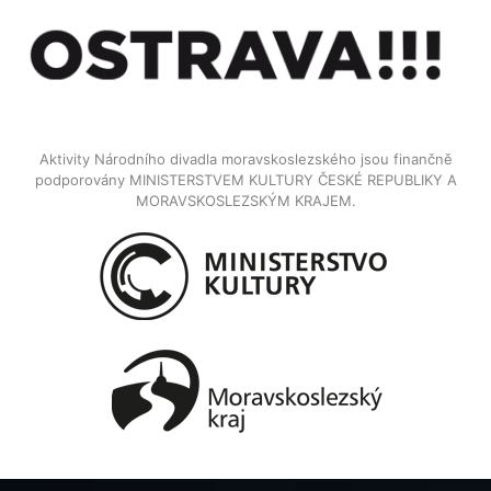
Aktivity Národního divadla moravskoslezského jsou finančně
podporovány MINISTERSTVEM KULTURY ČESKÉ REPUBLIKY A
MORAVSKOSLEZSKÝM KRAJEM.