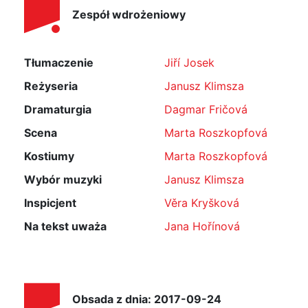
Zespół wdrożeniowy
Tłumaczenie
Jiří Josek
Reżyseria
Janusz Klimsza
Dramaturgia
Dagmar Fričová
Scena
Marta Roszkopfová
Kostiumy
Marta Roszkopfová
Wybór muzyki
Janusz Klimsza
Inspicjent
Věra Kryšková
Na tekst uważa
Jana Hořínová
Obsada z dnia: 2017-09-24