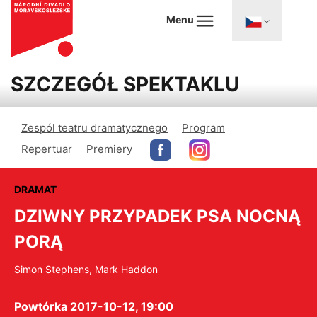
Menu
SZCZEGÓŁ SPEKTAKLU
Zespól teatru dramatycznego
Program
Repertuar
Premiery
DRAMAT
DZIWNY PRZYPADEK PSA NOCNĄ
PORĄ
Simon Stephens, Mark Haddon
Powtórka 2017-10-12, 19:00