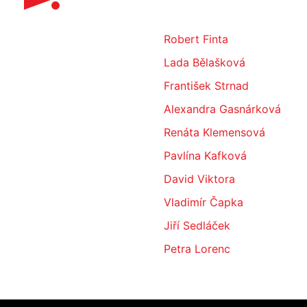
Robert Finta
Lada Bělašková
František Strnad
Alexandra Gasnárková
Renáta Klemensová
Pavlína Kafková
David Viktora
Vladimír Čapka
Jiří Sedláček
Petra Lorenc