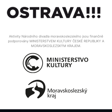
Aktivity Národního divadla moravskoslezského jsou finančně
podporovány MINISTERSTVEM KULTURY ČESKÉ REPUBLIKY A
MORAVSKOSLEZSKÝM KRAJEM.