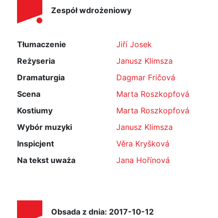
Zespół wdrożeniowy
Tłumaczenie
Jiří Josek
Reżyseria
Janusz Klimsza
Dramaturgia
Dagmar Fričová
Scena
Marta Roszkopfová
Kostiumy
Marta Roszkopfová
Wybór muzyki
Janusz Klimsza
Inspicjent
Věra Kryšková
Na tekst uważa
Jana Hořínová
Obsada z dnia: 2017-10-12