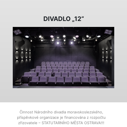
DIVADLO „12“
Činnost Národního divadla moravskoslezského,
příspěvkové organizace je financována z rozpočtu
zřizovatele – STATUTARNÍHO MĚSTA OSTRAVA!!!