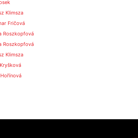
Josek
sz Klimsza
ar Fričová
a Roszkopfová
a Roszkopfová
sz Klimsza
 Kryšková
 Hořínová