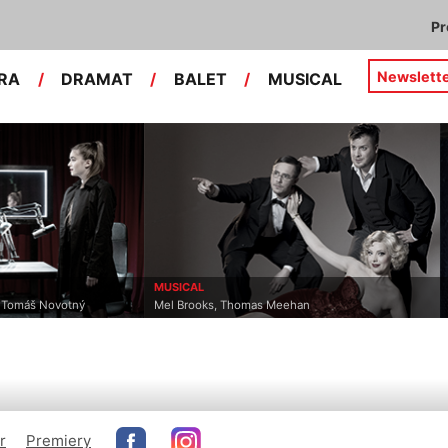
P
Newslett
RA
/
DRAMAT
/
BALET
/
MUSICAL
MUSICAL
, Tomáš Novotný
Mel Brooks, Thomas Meehan
r
Premiery