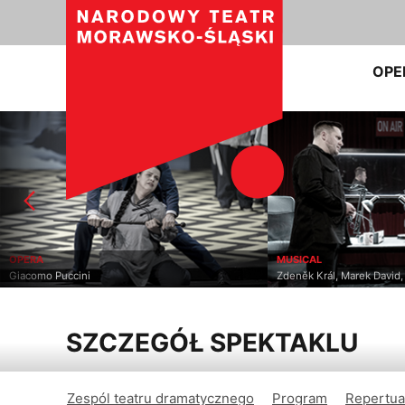
OPE
OPERA
MUSICAL
Giacomo Puccini
Zdeněk Král, Marek David
SZCZEGÓŁ SPEKTAKLU
Zespól teatru dramatycznego
Program
Repertua