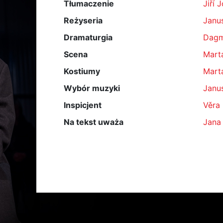
Tłumaczenie
Jiří 
Reżyseria
Janu
Dramaturgia
Dagm
Scena
Mart
Kostiumy
Mart
Wybór muzyki
Janu
Inspicjent
Věra
Na tekst uważa
Jana