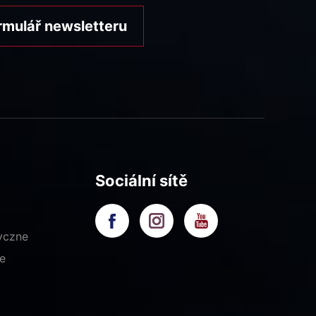
rmulář newsletteru
Sociální sítě
yczne
e