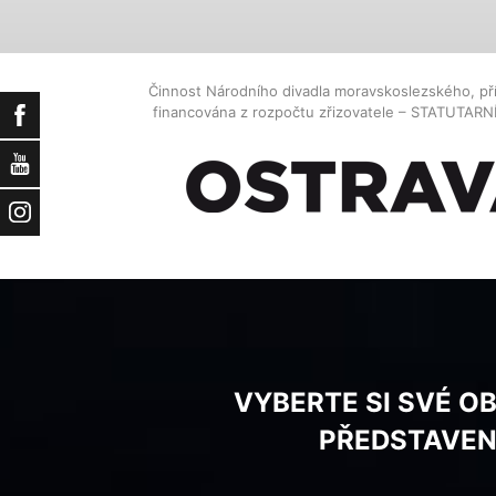
Činnost Národního divadla moravskoslezského, př
financována z rozpočtu zřizovatele – STATUTAR
Facebook
YouTube
Instagram
VYBERTE SI SVÉ O
PŘEDSTAVEN