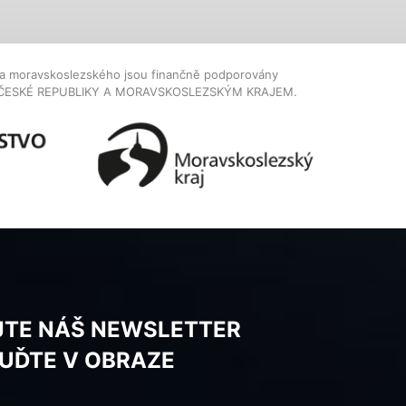
dla moravskoslezského jsou finančně podporovány
ČESKÉ REPUBLIKY A MORAVSKOSLEZSKÝM KRAJEM.
JTE NÁŠ NEWSLETTER
BUĎTE V OBRAZE