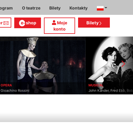
rogram
O teatrze
Bilety
Kontakty
er
shop
Moje
Bilety
konto
OPERA
MUSICAL
Gioachino Rossini
John Kander, Fred Ebb, Bo