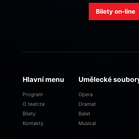
Bilety on-line
Hlavní menu
Umělecké soubor
Program
Opera
O teatrze
Dramat
Bilety
Balet
Kontakty
Musical