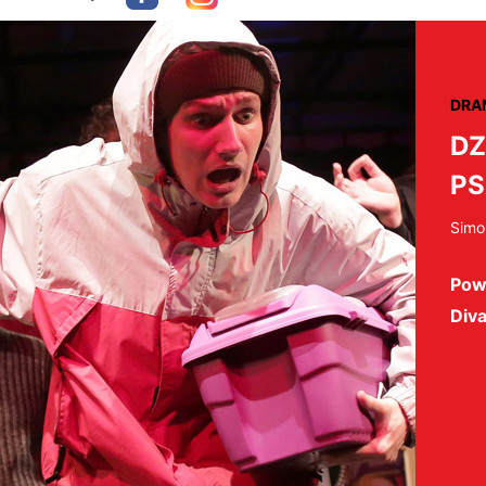
DRA
DZ
PS
Simo
Pow
Diva