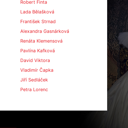
Robert Finta
Lada Bělašková
František Strnad
Alexandra Gasnárková
Renáta Klemensová
Pavlína Kafková
David Viktora
Vladimír Čapka
Jiří Sedláček
Petra Lorenc