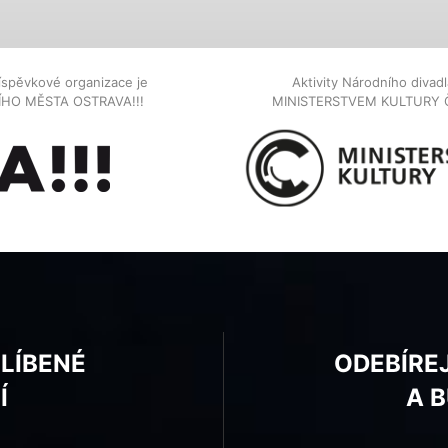
íspěvkové organizace je
Aktivity Národního diva
NÍHO MĚSTA OSTRAVA!!!
MINISTERSTVEM KULTURY 
BLÍBENÉ
ODEBÍRE
Í
A 