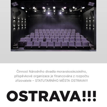
Činnost Národního divadla moravskoslezského,
příspěvkové organizace je financována z rozpočtu
zřizovatele – STATUTARNÍHO MĚSTA OSTRAVA!!!