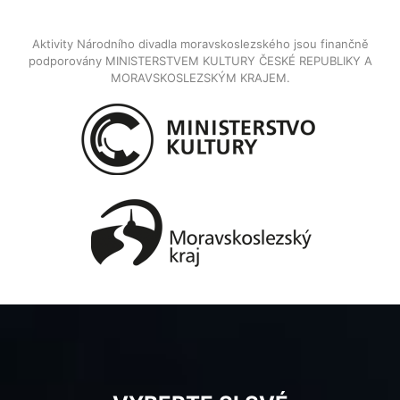
Aktivity Národního divadla moravskoslezského jsou finančně
podporovány MINISTERSTVEM KULTURY ČESKÉ REPUBLIKY A
MORAVSKOSLEZSKÝM KRAJEM.