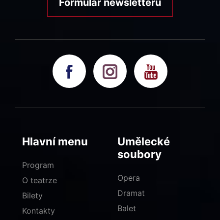
Formulář newsletteru
Hlavní menu
Umělecké
soubory
Program
Opera
O teatrze
Dramat
Bilety
Balet
Kontakty