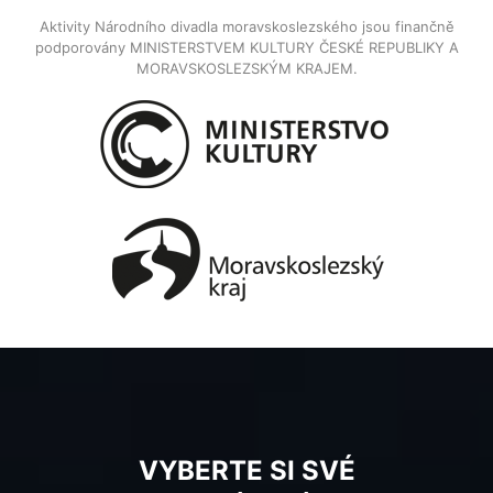
Aktivity Národního divadla moravskoslezského jsou finančně
podporovány MINISTERSTVEM KULTURY ČESKÉ REPUBLIKY A
MORAVSKOSLEZSKÝM KRAJEM.
VYBERTE SI SVÉ