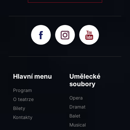
Hlavní menu
Umělecké
soubory
Program
Opera
O teatrze
Dramat
Bilety
Balet
Kontakty
Musical