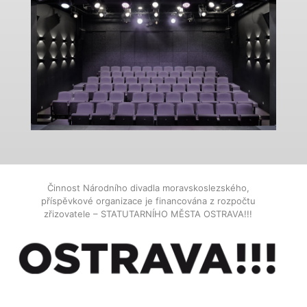
Činnost Národního divadla moravskoslezského,
příspěvkové organizace je financována z rozpočtu
zřizovatele – STATUTARNÍHO MĚSTA OSTRAVA!!!