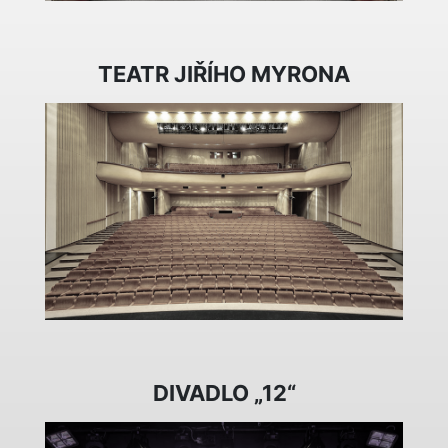
TEATR JIŘÍHO MYRONA
DIVADLO „12“