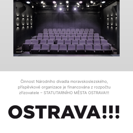
Činnost Národního divadla moravskoslezského,
příspěvkové organizace je financována z rozpočtu
zřizovatele – STATUTARNÍHO MĚSTA OSTRAVA!!!