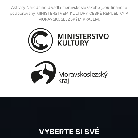
Aktivity Národního divadla moravskoslezského jsou finančně
podporovány MINISTERSTVEM KULTURY ČESKÉ REPUBLIKY A
MORAVSKOSLEZSKÝM KRAJEM.
VYBERTE SI SVÉ