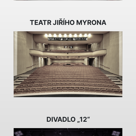
TEATR JIŘÍHO MYRONA
DIVADLO „12“