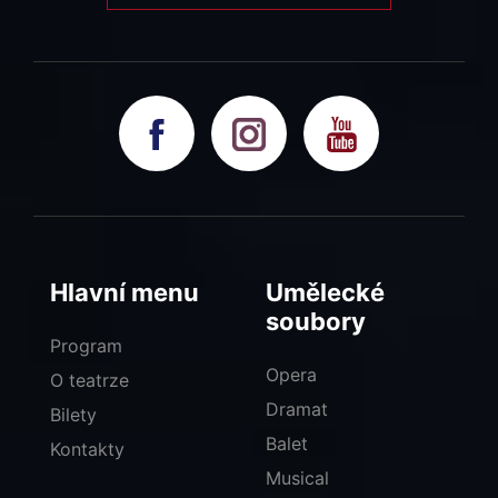
Hlavní menu
Umělecké
soubory
Program
Opera
O teatrze
Dramat
Bilety
Balet
Kontakty
Musical