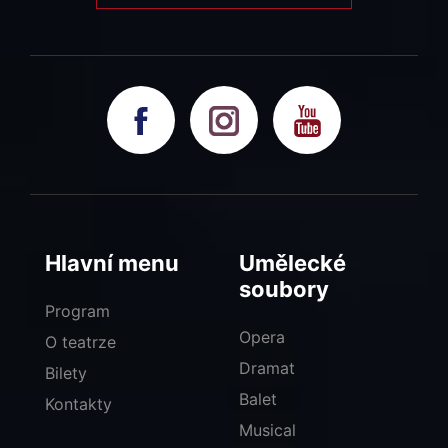
Hlavní menu
Umělecké
soubory
Program
Opera
O teatrze
Dramat
Bilety
Balet
Kontakty
Musical