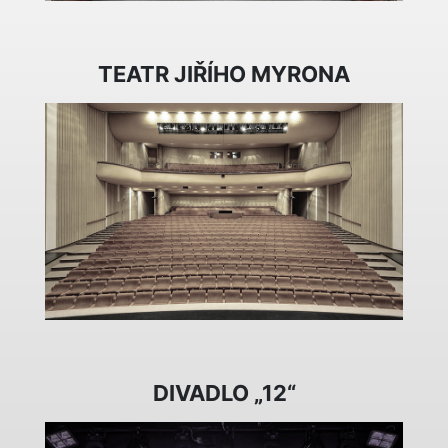
TEATR JIŘÍHO MYRONA
DIVADLO „12“