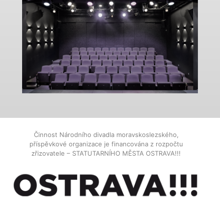
Činnost Národního divadla moravskoslezského,
příspěvkové organizace je financována z rozpočtu
zřizovatele – STATUTARNÍHO MĚSTA OSTRAVA!!!