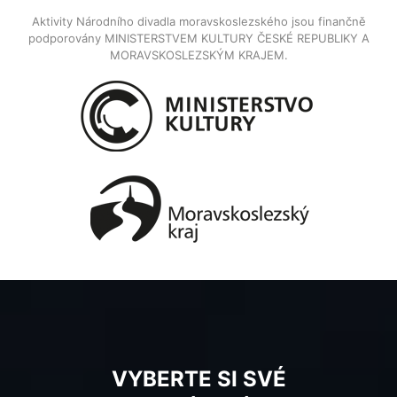
Aktivity Národního divadla moravskoslezského jsou finančně
podporovány MINISTERSTVEM KULTURY ČESKÉ REPUBLIKY A
MORAVSKOSLEZSKÝM KRAJEM.
VYBERTE SI SVÉ