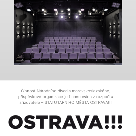
Činnost Národního divadla moravskoslezského,
příspěvkové organizace je financována z rozpočtu
zřizovatele – STATUTARNÍHO MĚSTA OSTRAVA!!!