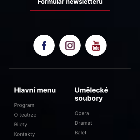
Formulář newsletteru
Hlavní menu
Umělecké
soubory
Program
Opera
O teatrze
Dramat
Bilety
Balet
Kontakty