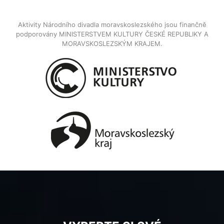
Aktivity Národního divadla moravskoslezského jsou finančně
podporovány MINISTERSTVEM KULTURY ČESKÉ REPUBLIKY A
MORAVSKOSLEZSKÝM KRAJEM.