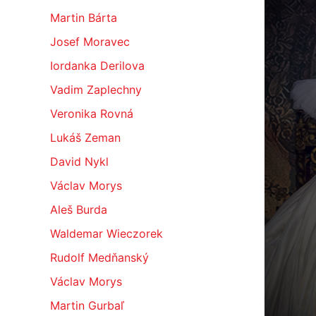
Martin Bárta
Josef Moravec
Iordanka Derilova
Vadim Zaplechny
Veronika Rovná
Lukáš Zeman
David Nykl
Václav Morys
Aleš Burda
Waldemar Wieczorek
Rudolf Medňanský
Václav Morys
Martin Gurbaľ