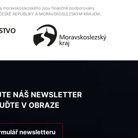
dla moravskoslezského jsou finančně podporovány
ČESKÉ REPUBLIKY A MORAVSKOSLEZSKÝM KRAJEM.
JTE NÁŠ NEWSLETTER
BUĎTE V OBRAZE
rmulář newsletteru