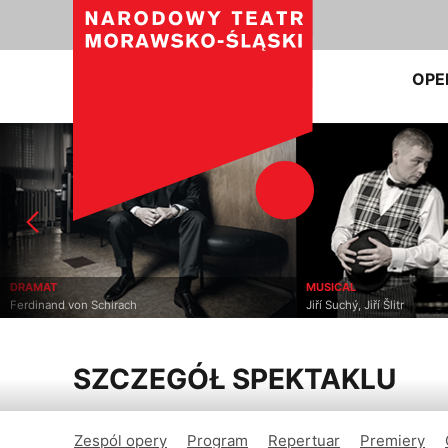
OPE
DRAMAT
MUSICAL
Ferdinand von Schirach
Jiří Suchý, Jiří Šlitr
SZCZEGÓŁ SPEKTAKLU
Zespól opery
Program
Repertuar
Premiery