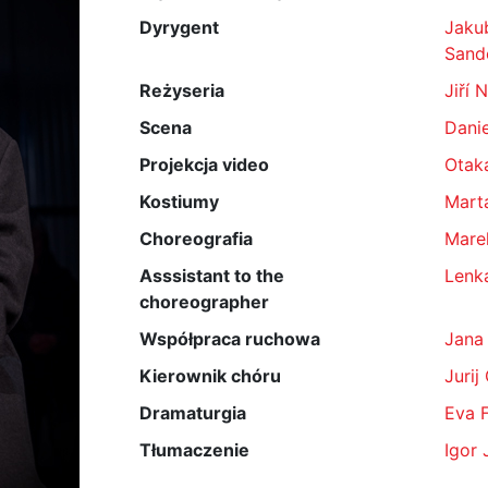
Dyrygent
Jaku
Sand
Reżyseria
Jiří 
Scena
Dani
Projekcja video
Otak
Kostiumy
Mart
Choreografia
Mare
Asssistant to the
Lenk
choreographer
Współpraca ruchowa
Jana
Kierownik chóru
Jurij
Dramaturgia
Eva 
Tłumaczenie
Igor 