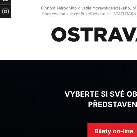
Činnost Národního divadla moravskoslezského, př
Instagram
financována z rozpočtu zřizovatele – STATUTAR
VYBERTE SI SVÉ O
PŘEDSTAVEN
Bilety on-line