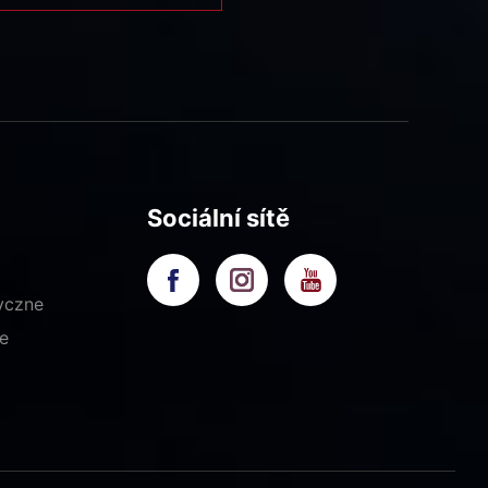
Sociální sítě
yczne
e