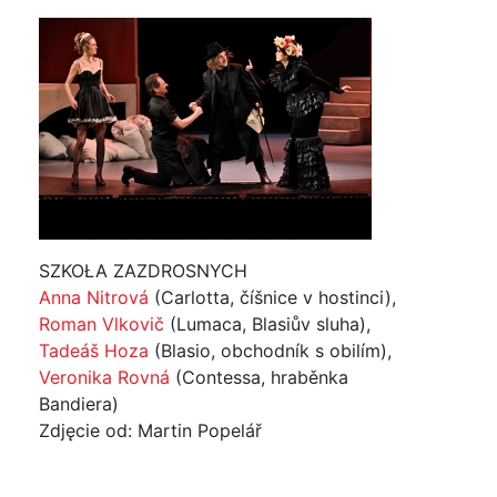
SZKOŁA ZAZDROSNYCH
Anna Nitrová
(Carlotta, číšnice v hostinci),
Roman Vlkovič
(Lumaca, Blasiův sluha),
Tadeáš Hoza
(Blasio, obchodník s obilím),
Veronika Rovná
(Contessa, hraběnka
Bandiera)
Zdjęcie od: Martin Popelář