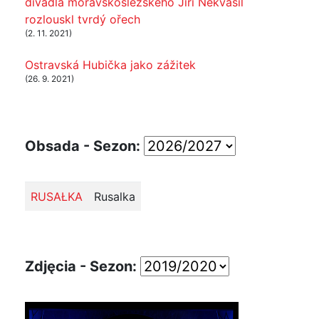
divadla moravskoslezského Jiří Nekvasil
rozlouskl tvrdý ořech
(2. 11. 2021)
Ostravská Hubička jako zážitek
(26. 9. 2021)
Obsada - Sezon:
RUSAŁKA
Rusalka
Zdjęcia - Sezon: