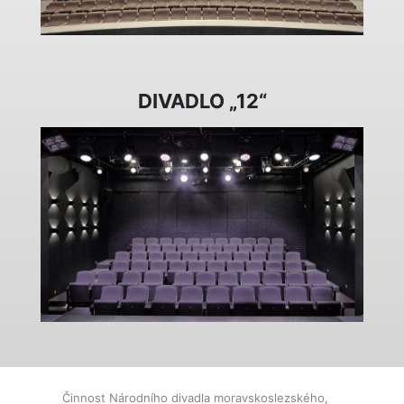
DIVADLO „12“
Činnost Národního divadla moravskoslezského,