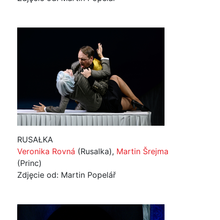
RUSAŁKA
Veronika Rovná
(Rusalka),
Martin Šrejma
(Princ)
Zdjęcie od: Martin Popelář