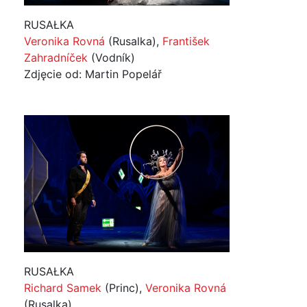
RUSAŁKA
Veronika Rovná
(Rusalka),
František
Zahradníček
(Vodník)
Zdjęcie od: Martin Popelář
RUSAŁKA
Richard Samek
(Princ),
Veronika Rovná
(Rusalka)