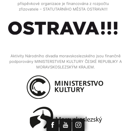
příspěvkové organizace je financována z rozpočtu
zřizovatele – STATUTARNÍHO MĚSTA OSTRAVA!!!
Aktivity Národního divadla moravskoslezského jsou finančně
podporovány MINISTERSTVEM KULTURY ČESKÉ REPUBLIKY A
MORAVSKOSLEZSKÝM KRAJEM.