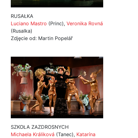
RUSAŁKA
Luciano Mastro
(Princ),
Veronika Rovná
(Rusalka)
Zdjęcie od: Martin Popelář
SZKOŁA ZAZDROSNYCH
Michaela Králiková
(Tanec),
Katarína