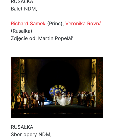
RUSAŁKA
Balet NDM,
Richard Samek
(Princ),
Veronika Rovná
(Rusalka)
Zdjęcie od: Martin Popelář
RUSAŁKA
Sbor opery NDM,