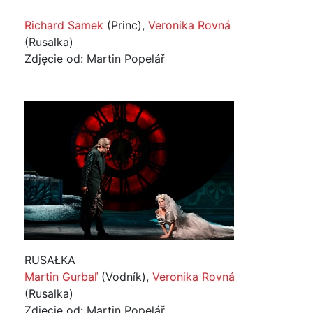
Richard Samek
(Princ),
Veronika Rovná
(Rusalka)
Zdjęcie od: Martin Popelář
RUSAŁKA
Martin Gurbaľ
(Vodník),
Veronika Rovná
(Rusalka)
Zdjęcie od: Martin Popelář