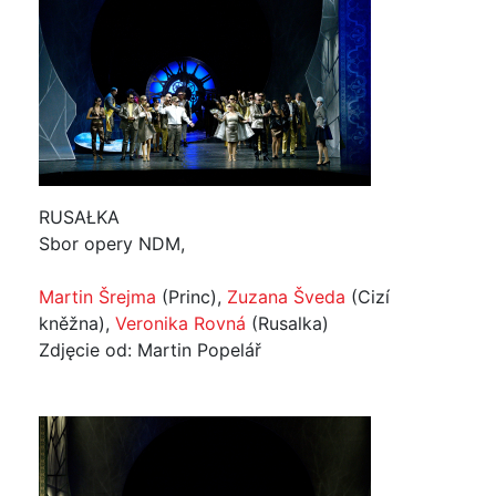
RUSAŁKA
Sbor opery NDM,
Martin Šrejma
(Princ),
Zuzana Šveda
(Cizí
kněžna),
Veronika Rovná
(Rusalka)
Zdjęcie od: Martin Popelář