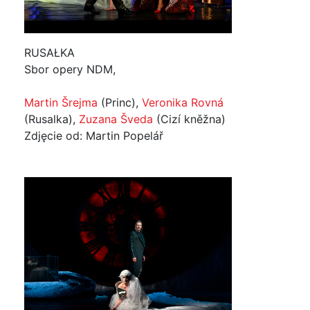
RUSAŁKA
Sbor opery NDM,
Martin Šrejma
(Princ),
Veronika Rovná
(Rusalka),
Zuzana Šveda
(Cizí kněžna)
Zdjęcie od: Martin Popelář