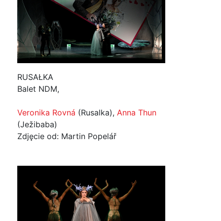
RUSAŁKA
Balet NDM,
Veronika Rovná
(Rusalka),
Anna Thun
(Ježibaba)
Zdjęcie od: Martin Popelář