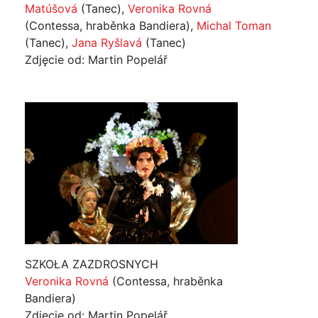
Matúšová
(Tanec),
Veronika Rovná
(Contessa, hraběnka Bandiera),
Michal Toman
(Tanec),
Jana Ryšlavá
(Tanec)
Zdjęcie od: Martin Popelář
SZKOŁA ZAZDROSNYCH
Veronika Rovná
(Contessa, hraběnka
Bandiera)
Zdjęcie od: Martin Popelář