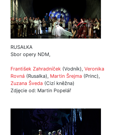
RUSAŁKA
Sbor opery NDM,
František Zahradníček
(Vodník),
Veronika
Rovná
(Rusalka),
Martin Šrejma
(Princ),
Zuzana Šveda
(Cizí kněžna)
Zdjęcie od: Martin Popelář