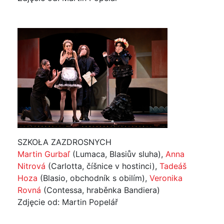
SZKOŁA ZAZDROSNYCH
Martin Gurbaľ
(Lumaca, Blasiův sluha),
Anna
Nitrová
(Carlotta, číšnice v hostinci),
Tadeáš
Hoza
(Blasio, obchodník s obilím),
Veronika
Rovná
(Contessa, hraběnka Bandiera)
Zdjęcie od: Martin Popelář