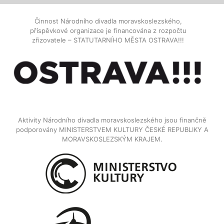
Činnost Národního divadla moravskoslezského,
příspěvkové organizace je financována z rozpočtu
zřizovatele – STATUTARNÍHO MĚSTA OSTRAVA!!!
Aktivity Národního divadla moravskoslezského jsou finančně
podporovány MINISTERSTVEM KULTURY ČESKÉ REPUBLIKY A
MORAVSKOSLEZSKÝM KRAJEM.