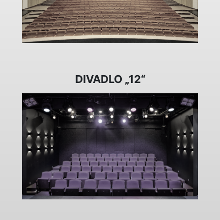
DIVADLO „12“