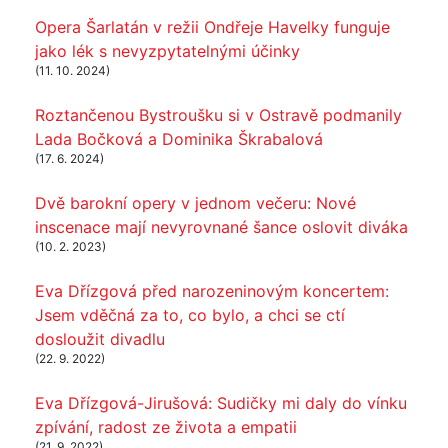
Opera Šarlatán v režii Ondřeje Havelky funguje
jako lék s nevyzpytatelnými účinky
(11. 10. 2024)
Roztančenou Bystroušku si v Ostravě podmanily
Lada Bočková a Dominika Škrabalová
(17. 6. 2024)
Dvě barokní opery v jednom večeru: Nové
inscenace mají nevyrovnané šance oslovit diváka
(10. 2. 2023)
Eva Dřízgová před narozeninovým koncertem:
Jsem vděčná za to, co bylo, a chci se ctí
dosloužit divadlu
(22. 9. 2022)
Eva Dřízgová-Jirušová: Sudičky mi daly do vínku
zpívání, radost ze života a empatii
(21. 9. 2022)