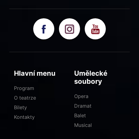
Hlavní menu
Umělecké
soubory
Program
Opera
O teatrze
Dramat
Bilety
Balet
Kontakty
Musical