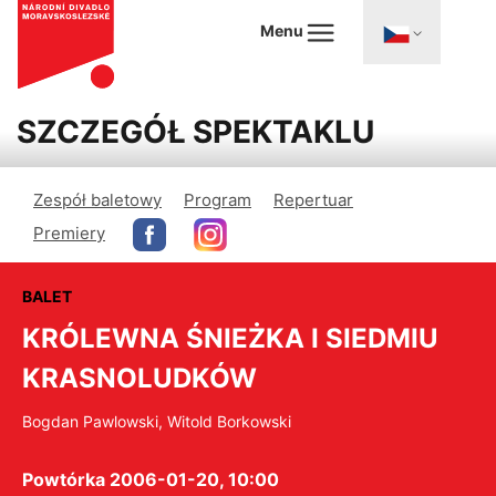
Menu
SZCZEGÓŁ SPEKTAKLU
Zespół baletowy
Program
Repertuar
Premiery
BALET
KRÓLEWNA ŚNIEŻKA I SIEDMIU
KRASNOLUDKÓW
Bogdan Pawlowski, Witold Borkowski
Powtórka 2006-01-20, 10:00