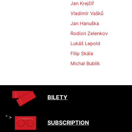
Jan Krejčíř
Vladimír Vašků
Jan Hanuška
Rodion Zelenkov
Lukáš Lepold
Filip Skála
Michal Bublík
BILETY
" >
SUBSCRIPTION