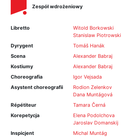
Zespół wdrożeniowy
Libretto
Witold Borkowski
Stanislaw Piotrowski
Dyrygent
Tomáš Hanák
Scena
Alexander Babraj
Kostiumy
Alexander Babraj
Choreografia
Igor Vejsada
Asystent choreografii
Rodion Zelenkov
Dana Muntágová
Répétiteur
Tamara Černá
Korepetycja
Elena Podolchova
Jaroslav Domanskij
Inspicjent
Michal Muntág