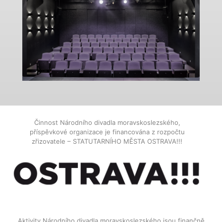
Činnost Národního divadla moravskoslezského,
příspěvkové organizace je financována z rozpočtu
zřizovatele – STATUTARNÍHO MĚSTA OSTRAVA!!!
Aktivity Národního divadla moravskoslezského jsou finančně