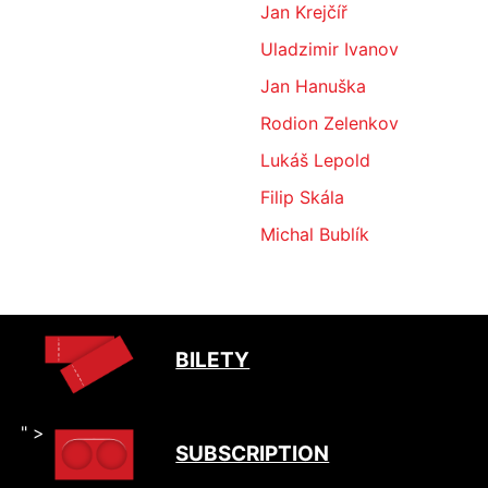
Jan Krejčíř
Uladzimir Ivanov
Jan Hanuška
Rodion Zelenkov
Lukáš Lepold
Filip Skála
Michal Bublík
BILETY
" >
SUBSCRIPTION