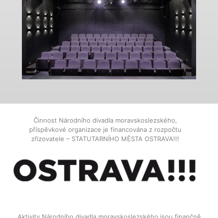
Činnost Národního divadla moravskoslezského,
příspěvkové organizace je financována z rozpočtu
zřizovatele – STATUTARNÍHO MĚSTA OSTRAVA!!!
Aktivity Národního divadla moravskoslezského jsou finančně