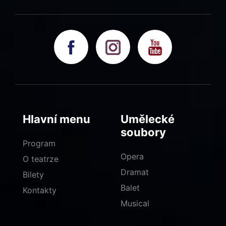
Hlavní menu
Umělecké
soubory
Program
Opera
O teatrze
Dramat
Bilety
Balet
Kontakty
Musical