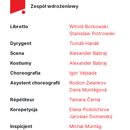
Zespół wdrożeniowy
Libretto
Witold Borkowski
Stanislaw Piotrowski
Dyrygent
Tomáš Hanák
Scena
Alexander Babraj
Kostiumy
Alexander Babraj
Choreografia
Igor Vejsada
Asystent choreografii
Rodion Zelenkov
Dana Muntágová
Répétiteur
Tamara Černá
Korepetycja
Elena Podolchova
Jaroslav Domanskij
Inspicjent
Michal Muntág