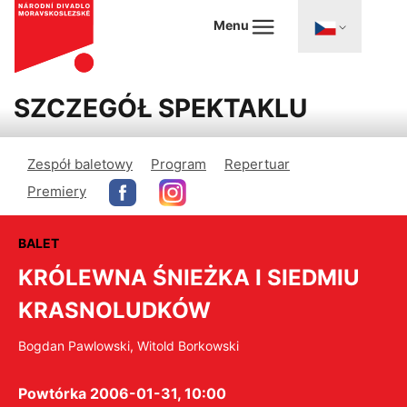
Menu
SZCZEGÓŁ SPEKTAKLU
Zespół baletowy
Program
Repertuar
Premiery
BALET
KRÓLEWNA ŚNIEŻKA I SIEDMIU
KRASNOLUDKÓW
Bogdan Pawlowski, Witold Borkowski
Powtórka 2006-01-31, 10:00