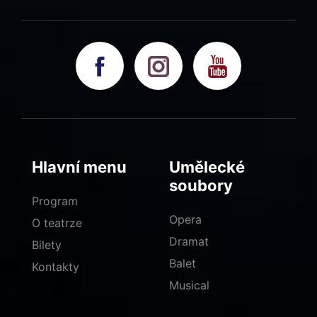
Hlavní menu
Umělecké
soubory
Program
Opera
O teatrze
Dramat
Bilety
Balet
Kontakty
Musical