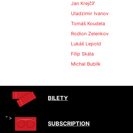
Jan Krejčíř
Uladzimir Ivanov
Tomáš Koudela
Rodion Zelenkov
Lukáš Lepold
Filip Skála
Michal Bublík
BILETY
" >
SUBSCRIPTION