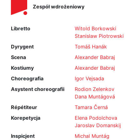
Zespół wdrożeniowy
Libretto
Witold Borkowski
Stanislaw Piotrowski
Dyrygent
Tomáš Hanák
Scena
Alexander Babraj
Kostiumy
Alexander Babraj
Choreografia
Igor Vejsada
Asystent choreografii
Rodion Zelenkov
Dana Muntágová
Répétiteur
Tamara Černá
Korepetycja
Elena Podolchova
Jaroslav Domanskij
Inspicjent
Michal Muntág