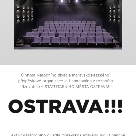
Činnost Národního divadla moravskoslezského,
příspěvkové organizace je financována z rozpočtu
zřizovatele – STATUTARNÍHO MĚSTA OSTRAVA!!!
Aktivity Národního divadla moravskoslezského jsou finančně