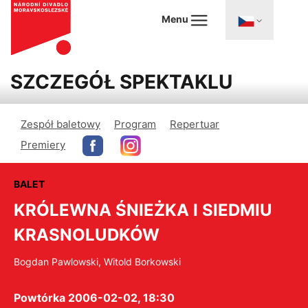
Menu
SZCZEGÓŁ SPEKTAKLU
Zespół baletowy
Program
Repertuar
Premiery
BALET
KRÓLEWNA ŚNIEŻKA I SIEDMIU
KRASNOLUDKÓW
Bogdan Pawlowski, Witold Borkowski
Powtórka 2006-02-02, 18:30